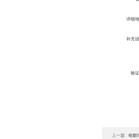
详细
补充
验
上一篇 :
哈默纳