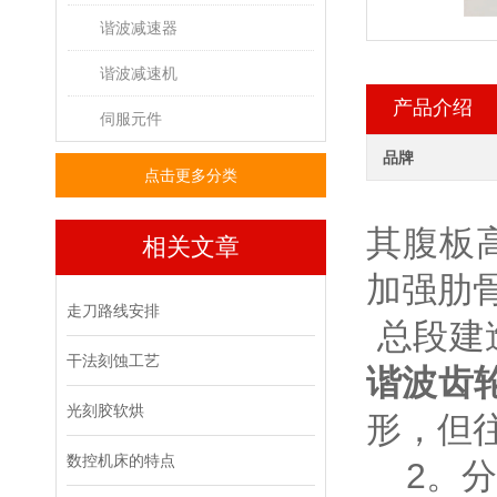
谐波减速器
谐波减速机
产品介绍
伺服元件
品牌
点击更多分类
其腹板
相关文章
加强肋
走刀路线安排
总段建
干法刻蚀工艺
谐波齿
光刻胶软烘
形，但
数控机床的特点
2。分