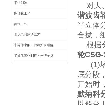
干法刻蚀
对大、
谐波齿
图形化工艺
半立体
刻蚀工艺
合拢，
集成电路制造工艺
根据分
半导体中的干蚀刻如何理解
轮
CSG-
半导体氧化制程的一些要点
(1)
底分段
开始时
默纳科
以船台