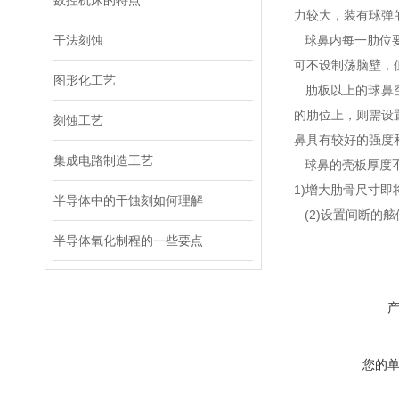
数控机床的特点
力较大，装有球弹
干法刻蚀
球鼻内每一肋位要
可不设制荡脑壁，
图形化工艺
肋板以上的球鼻空
的肋位上，则需设
刻蚀工艺
鼻具有较好的强度
集成电路制造工艺
球鼻的壳板厚度不
1)增大肋骨尺寸
半导体中的干蚀刻如何理解
(2)设置间断的
半导体氧化制程的一些要点
您的