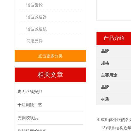
谐波齿轮
谐波减速器
谐波减速机
产品介绍
伺服元件
品牌
点击更多分类
规格
相关文章
主要用途
品牌
走刀路线安排
材质
干法刻蚀工艺
光刻胶软烘
组成船体外板的各
i3)球鼻结构近