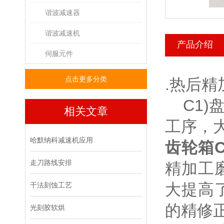
谐波减速器
谐波减速机
产品介绍
伺服元件
点击更多分类
.热后精
C1)
相关文章
工序，
哈默纳科减速机应用
齿轮箱CS
走刀路线安排
精加工
大提高
干法刻蚀工艺
的精修
光刻胶软烘