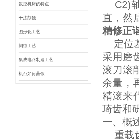
C2)
数控机床的特点
直，然
干法刻蚀
精修正谐波
图形化工艺
定位基
刻蚀工艺
采用磨
集成电路制造工艺
滚刀滚
机台如何蒸镀
余量，
精滚来
琦齿和
一、概
重载齿