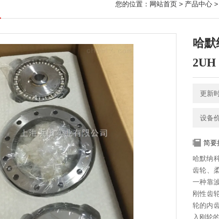
您的位置：
网站首页
>
产品中心
>
哈默
2UH
更新时间
设备
简要
哈默纳科
齿轮、
一种靠
刚性齿
轮的内
入刚轮