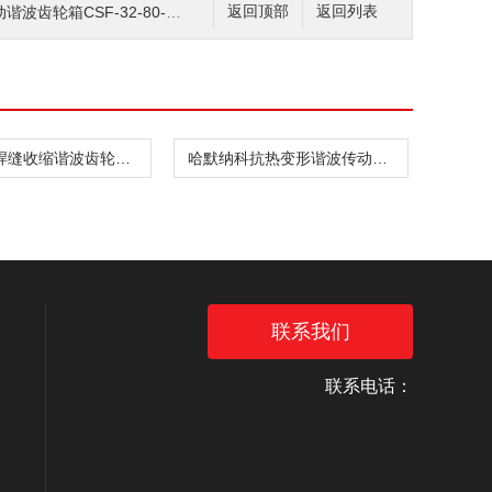
齿轮箱CSF-32-80-GH
返回顶部
返回列表
哈默纳科焊缝收缩谐波齿轮箱CSD-20-160-2UH
哈默纳科抗热变形谐波传动件CSF-8-30-1U
联系我们
联系电话：