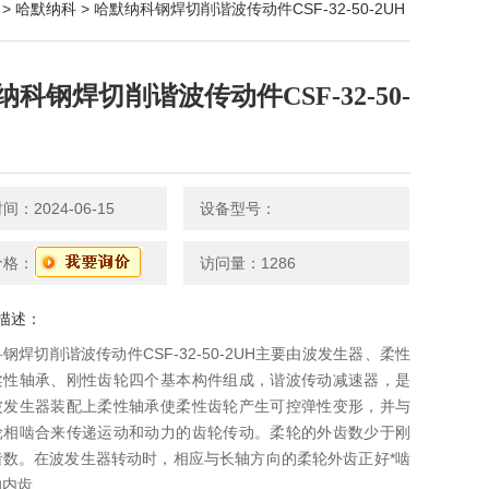
 >
哈默纳科
> 哈默纳科钢焊切削谐波传动件CSF-32-50-2UH
纳科钢焊切削谐波传动件CSF-32-50-
：2024-06-15
设备型号：
价格：
访问量：1286
描述：
钢焊切削谐波传动件CSF-32-50-2UH主要由波发生器、柔性
柔性轴承、刚性齿轮四个基本构件组成，谐波传动减速器，是
波发生器装配上柔性轴承使柔性齿轮产生可控弹性变形，并与
轮相啮合来传递运动和动力的齿轮传动。柔轮的外齿数少于刚
齿数。在波发生器转动时，相应与长轴方向的柔轮外齿正好*啮
的内齿