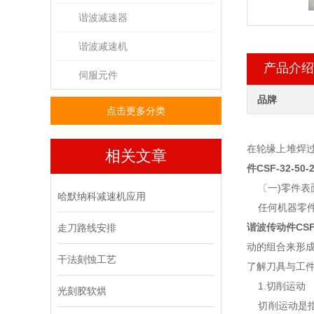
谐波减速器
谐波减速机
产品介绍
伺服元件
品牌
点击更多分类
在轮缘上堆焊
相关文章
件CSF-32-50-
〔一)零件表
哈默纳科减速机应用
任何机器零件
谐波传动件CSF-
走刀路线安排
动的组合来形成
干法刻蚀工艺
了解刀具与工件
1.切削运动
光刻胶软烘
切削运动是指