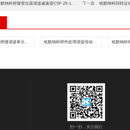
默纳科焊接变位器谐波减速器CSF-25-100-2
下一篇 :
哈默纳科回转运动谐波
哈默纳科金属焊缝谐波单元CSF-8-30-1U
哈默纳科焊件处理谐波传动CSD-20-160-2UH
扫一扫，关注我们