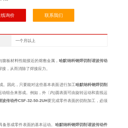
在线询价
联系我们
一个月以上
与腹板材料性能接近的熔敷金属，
哈默纳科钢焊切削谐波传动
焊接，从而消除了焊接应力。
成。因此，只要能对这些基本表面进行加工
哈默纳科钢焊切削
运动组合来形成。例如，外〔内)圆表面可由旋转运动和直线运
传动件CSF-32-50-2UH
要完成零件表面的切削加工，必须
具备形成零件表面的基本运动。
哈默纳科钢焊切削谐波传动件