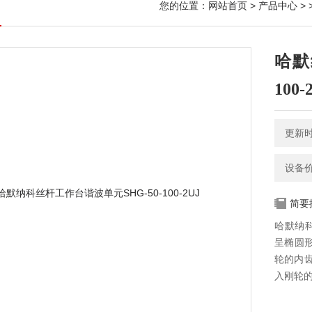
您的位置：
网站首页
>
产品中心
> 
哈默
100-
更新时间
设备
简要
哈默纳科
呈椭圆
轮的内
入刚轮