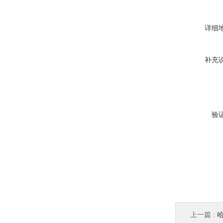
详细
补充
验
上一篇 :
哈