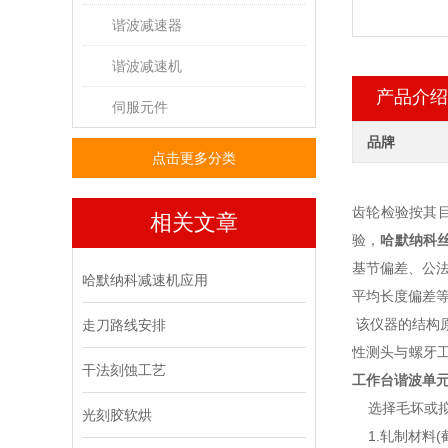
谐波减速器
谐波减速机
产品介绍
伺服元件
品牌
点击更多分类
齿轮检验按其
相关文章
验，
哈默纳科
基节偏差、公
哈默纳科减速机应用
平均长度偏差
该仪器的结构
走刀路线安排
性测头与螺牙
干法刻蚀工艺
工作台谐波单
选择毛坏或拟
光刻胶软烘
1.轧制材料(