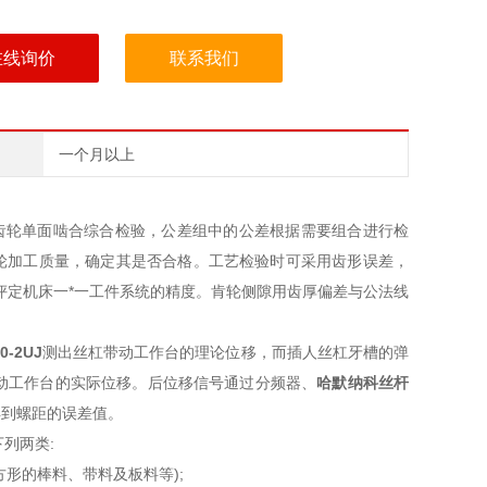
在线询价
联系我们
一个月以上
齿轮单面啮合综合检验，公差组中的公差根据需要组合进行检
轮加工质量，确定其是否合格。工艺检验时可采用齿形误差，
评定机床一*一工件系统的精度。肯轮侧隙用齿厚偏差与公法线
0-2UJ
测出丝杠带动工作台的理论位移，而插人丝杠牙槽的弹
动工作台的实际位移。后位移信号通过分频器、
哈默纳科丝杆
得到螺距的误差值。
列两类:
形的棒料、带料及板料等);