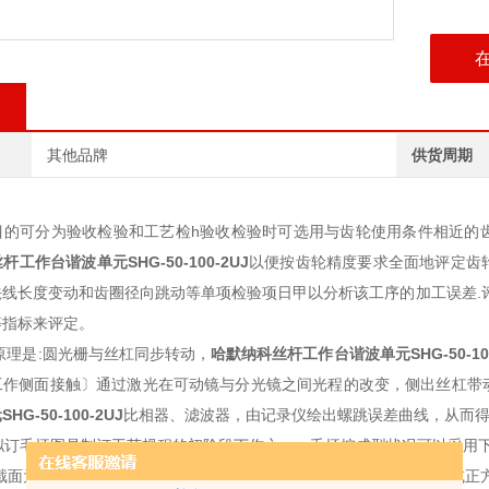
其他品牌
供货周期
目的可分为验收检验和工艺检h验收检验时可选用与齿轮使用条件相近的
丝杆工作台谐波单元
SHG-50-100-2UJ
以便按齿轮精度要求全面地评定齿
法线长度变动和齿圈径向跳动等单项检验项日甲以分析该工序的加工误差.
等指标来评定。
原理是:圆光栅与丝杠同步转动，
哈默纳科丝杆工作台谐波单元
SHG-50-10
工作侧面接触〕通过激光在可动镜与分光镜之间光程的改变，侧出丝杠带
元
SHG-50-100-2UJ
比相器、滤波器，由记录仪绘出螺跳误差曲线，从而
订毛坯图是制订工艺规程的初阶段丁作之一。毛坯按成型状况可以采用下
截面为圆形
哈默纳科丝杆工作台谐波单元
SHG-50-100-2UJ
、六角形或正方