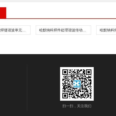
哈默纳科金属焊缝谐波单元CSF-8-30-1U
哈默纳科焊件处理谐波传动CSD-20-160-2UH
扫一扫，关注我们