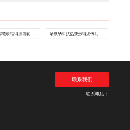
哈默纳科焊缝收缩谐波齿轮箱CSD-20-160-2UH
哈默纳科抗热变形谐波传动件CSF-8-30-1U
联系我们
联系电话：