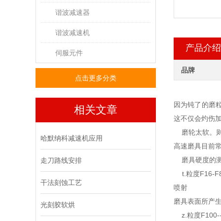
谐波减速器
谐波减速机
产品介绍
伺服元件
品牌
点击更多分类
因为钝了的磨
相关文章
这不仅会灼伤
磨轮太软。则
哈默纳科减速机应用
高速磨具目前常
磨具硬度的测
走刀路线安排
t.粒度F16-
干法刻蚀工艺
喷射
磨具表面所产
光刻胶软烘
z.粒度F10