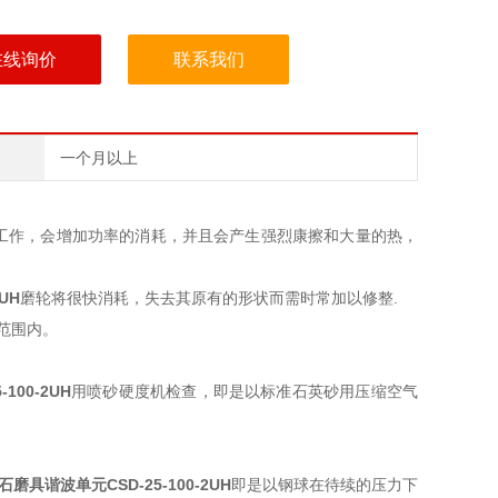
在线询价
联系我们
一个月以上
工作，会增加功率的消耗，并且会产生强烈康擦和大量的热，
2UH
磨轮将很快消耗，失去其原有的形状而需时常加以修整.
级范围内。
-100-2UH
用喷砂硬度机检查，即是以标准石英砂用压缩空气
石磨具谐波单元
CSD-25-100-2UH
即是以钢球在待续的压力下