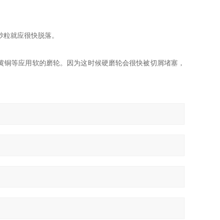
砂粒就应很快脱落。
黄铜等应用软的磨轮。因为这时候硬磨轮会很快被切屑堵塞，