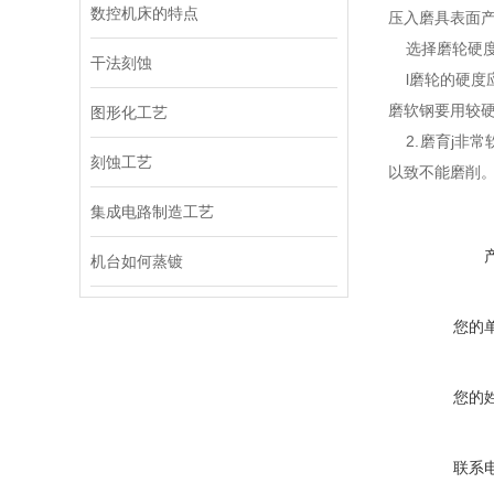
数控机床的特点
压入磨具表面
选择磨轮硬度
干法刻蚀
l磨轮的硬度
磨软钢要用较硬
图形化工艺
2.磨育j非常
刻蚀工艺
以致不能磨削
集成电路制造工艺
机台如何蒸镀
您的
您的
联系