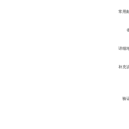
常用
详细
补充
验