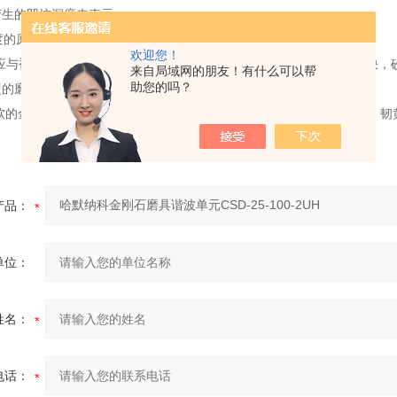
产生的凹坑深度来表示，
的原则:
欢迎您！
应与被磨金属的硬度适成反比，因为被加工金属愈硬，砂粒就钝得愈快，
来自局域网的朋友！有什么可以帮
助您的吗？
的磨轮;磨硬钢和淬火钢则用较软的磨轮。
软的金属，像软青铜
哈默纳科金刚石磨具谐波单元
CSD-25-100-2UH
、韧
。
产品：
单位：
姓名：
电话：