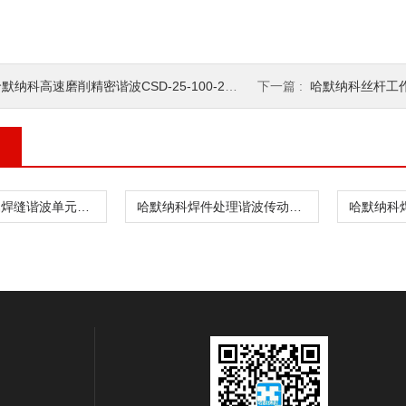
默纳科高速磨削精密谐波CSD-25-100-2UH
下一篇 :
哈默纳科丝杆工作台谐波
哈默纳科金属焊缝谐波单元CSF-8-30-1U
哈默纳科焊件处理谐波传动CSD-20-160-2UH