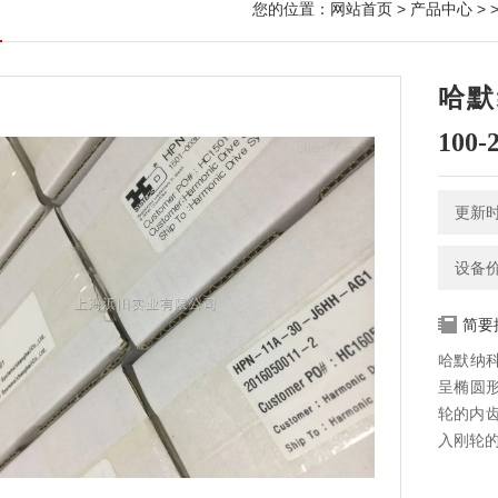
您的位置：
网站首页
>
产品中心
> 
哈默
100-
更新时间
设备
简要
哈默纳科
呈椭圆
轮的内
入刚轮