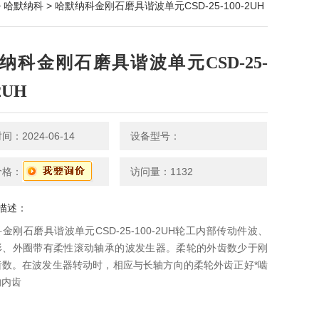
>
哈默纳科
> 哈默纳科金刚石磨具谐波单元CSD-25-100-2UH
纳科金刚石磨具谐波单元CSD-25-
2UH
：2024-06-14
设备型号：
价格：
访问量：1132
描述：
金刚石磨具谐波单元CSD-25-100-2UH轮工内部传动件波、
形、外圈带有柔性滚动轴承的波发生器。柔轮的外齿数少于刚
齿数。在波发生器转动时，相应与长轴方向的柔轮外齿正好*啮
的内齿