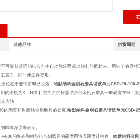
其他品牌
供货周期
粒不可能从坚强的结合剂中自动脱落而露出锐利的磨粒来。用钝了的磨粒
加工表面，同时使工件变形。
磨粒在未变钝前即已脱落，
哈默纳科金刚石磨具谐波单元
CSD-25-100-
用的硬度为K---N级;目前生产的树脂结合剂金刚石磨具一般硬度在M-T
定方法:
F80的陶瓷和树脂结合剂磨具的硬度.
哈默纳科金刚石磨具谐波单元
CSD-25
生的凹坑深度来表示。
0---F600的陶瓷和树脂结合剂磨具的硬度用洛氏硬度计检查，
哈默纳科金刚