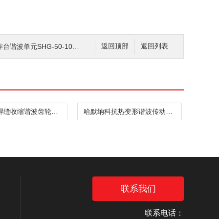
单元SHG-50-100-2UJ
返回顶部
返回列表
哈默纳科焊缝收缩谐波齿轮箱CSD-20-160-2UH
哈默纳科抗热变形谐波传动件CSF-8-30-1U
联系我们
联系电话：