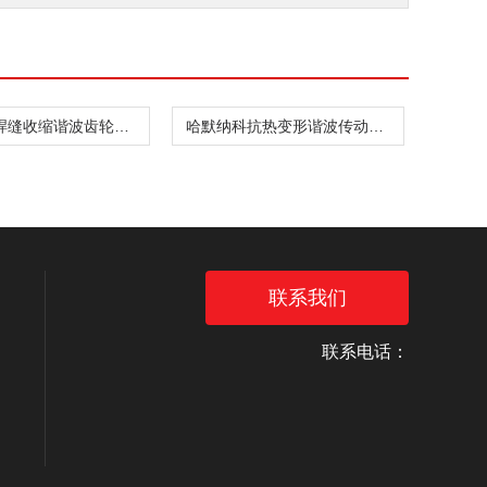
哈默纳科焊缝收缩谐波齿轮箱CSD-20-160-2UH
哈默纳科抗热变形谐波传动件CSF-8-30-1U
联系我们
联系电话：