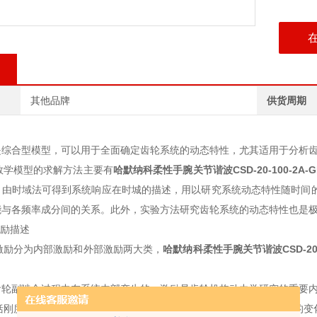
其他品牌
供货周期
是综合型模型，可以用于全面确定齿轮系统的动态特性，尤其适用于分析
学模型的求解方法主要有
哈默纳科柔性手腕关节谐波
CSD-20-100-2A-
。由时域法可得到系统响应在时城的描述，用以研究系统动态特性随时间的
能与各频率成分间的关系。此外，实验方法研究齿轮系统的动态特性也是
激励描述
励分为内部激励和外部激励两大类，
哈默纳科柔性手腕关节谐波
CSD-2
齿轮副啮合过程中在系统内部产生的，激励是齿轮机构动力学研究的重要
刚度激励、误差激励和啮合冲击激励。刚度是因同时啮合轮齿对数的变