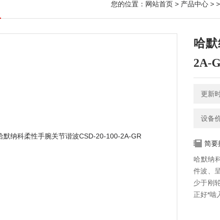
您的位置：
网站首页
>
产品中心
> 
哈默
2A-
更新时间
设备
简要
哈默纳科
件波、
少于刚
正好*啮