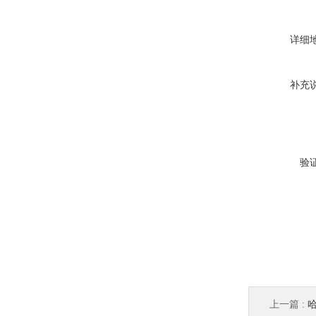
详细
补充
验
上一篇 :
哈