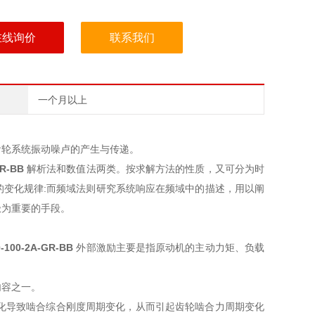
在线询价
联系我们
一个月以上
齿轮系统振动噪卢的产生与传递。
GR-BB
解析法和数值法两类。按求解方法的性质，又可分为时
变化规律:而频域法则研究系统响应在频域中的描述，用以阐
极为重要的手段。
0-100-2A-GR-BB
外部激励主要是指原动机的主动力矩、负载
内容之一。
化导致啮合综合刚度周期变化，从而引起齿轮啮合力周期变化