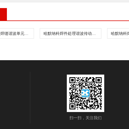
哈默纳科金属焊缝谐波单元CSF-8-30-1U
哈默纳科焊件处理谐波传动CSD-20-160-2UH
扫一扫，关注我们