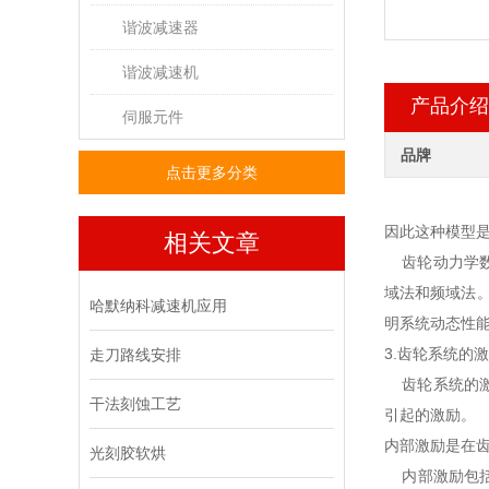
谐波减速器
谐波减速机
产品介绍
伺服元件
品牌
点击更多分类
因此这种模型
相关文章
齿轮动力学数
域法和频域法
哈默纳科减速机应用
明系统动态性
3.齿轮系统的
走刀路线安排
齿轮系统的激
干法刻蚀工艺
引起的激励。
内部激励是在
光刻胶软烘
内部激励包括