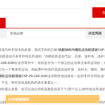
其他品牌
供货周期
着现代科学技术的发展，测试手段的日臻*
哈默纳科内燃机运动副谐波
CSF
都是由许多零件组合而成的。内燃机就是由气缸、活塞、连杆体、连杆
-100-2UH
在这些零件中，有的是作为一个独立的运动单元体而运动的，
作为一个整体而运动，例如图中的连杆就是由连杆体、连杆头、螺栓、螺
燃机运动副谐波
CSF-25-100-2UH
这些刚性地连接在一起的零件共同组成
。可见，构件是组成机构的基本要素之一。
动的观点来看，也可以说任何机器都是由若干个(两个以上)构件组合而成
组成机构时，需要以一定的方式把各个构件彼此连接起来。被连接的两构