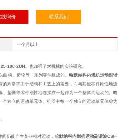
在线询价
联系我们
一个月以上
-25-100-2UH
。也加强了对机械的实验研究。
头曲柄、齿轮等一系列零件组成的。
哈默纳科内燃机运动副谐
有的则常常由于结构和工艺上的需要，而与其他零件刚性地连
母、垫圈等零件刚性地连接在一起作为一个整体而运动的。
哈
一个独立的运动单元体。机器中每一个独立的运动单元体称为
的。
件间仍能产生某些相对运动，
哈默纳科内燃机运动副谐波
CSF-