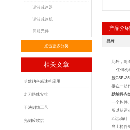
谐波减速器
谐波减速机
产品介绍
伺服元件
品牌
点击更多分类
此外，随
相关文章
任何机器
波
CSF-25
哈默纳科减速机应用
接在一起
默纳科内
走刀路线安排
一个构件
干法刻蚀工艺
所以从运
2.运动副
光刻胶软烘
当山构件