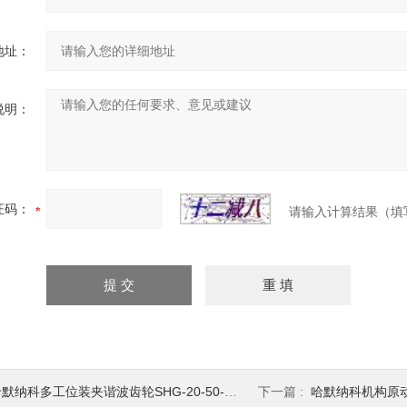
地址：
说明：
证码：
请输入计算结果（填
默纳科多工位装夹谐波齿轮SHG-20-50-2UH
下一篇 :
哈默纳科机构原动件谐波