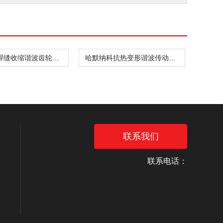
哈默纳科焊缝收缩谐波齿轮箱CSD-20-160-2UH
哈默纳科抗热变形谐波传动件CSF-8-30-1U
联系我们
联系电话：