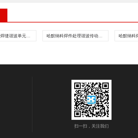
哈默纳科金属焊缝谐波单元CSF-8-30-1U
哈默纳科焊件处理谐波传动CSD-20-160-2UH
扫一扫，关注我们