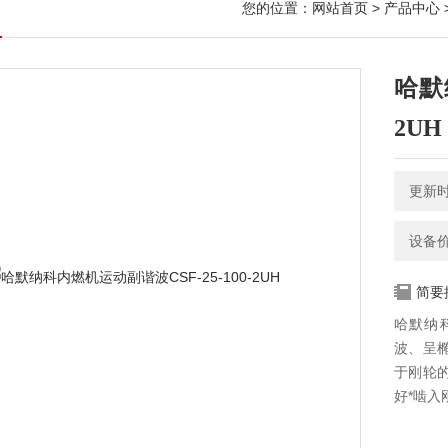
您的位置：
网站首页
>
产品中心
哈默
2UH
更新时间
设备
简要
哈默纳科
波、呈
于刚轮
好*啮入