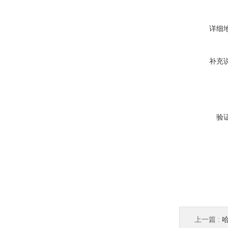
详细
补充
验
上一篇 :
哈