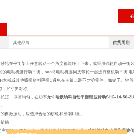
其他品牌
供货周期
使砂轮在平衡架上任意转动一个角度都能静止下来，或采用砂轮自动平衡
轮的电动机进行动平衡，hao将电动机连同皮带轮一起进行整机动平衡;
UH
木板或其他吸振材料隔振;.避免在主轴上装不对称零件，如销子、键
匀，尺寸要对称;
得长短，厚薄均匀，在功率允许
哈默纳科自动平衡谐波传动
SHG-14-50-2
带。
时的自激振动，应选择合适的砂轮和磨削用量。
的措施
主轴刚性的条件下，选用粘度.比较低的润滑油
哈默纳科自动平衡谐波