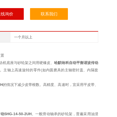
在线询价
联系我们
一个月以上
装置
电动机底座与砂轮架之间用硬橡皮、
哈默纳科自动平衡谐波传动
等。主轴上高速旋转的零件(如内圆磨具的主轴密封盖、内隔套
UH
的情况下减少皮带根数。高精度、高速时，宜采用平皮带、
传动
SHG-14-50-2UH
。一般滑动轴承的砂轮架，普遍采用油浸