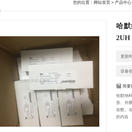
您的位置：
网站首页
>
产品中心
哈默
2UH
更新时间
设备
简要
哈默纳科
形、外
齿数。
的内齿