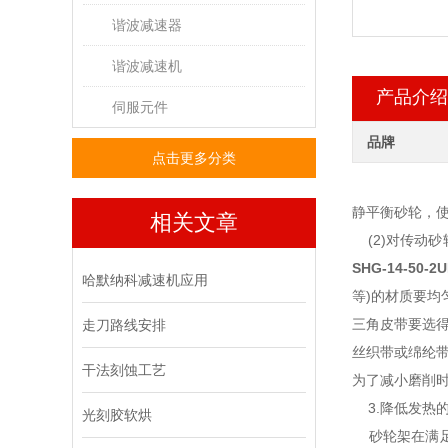
谐波减速器
谐波减速机
产品介绍
伺服元件
品牌
点击更多分类
静平衡砂轮，
相关文章
(2)对传动砂
SHG-14-50-2
哈默纳科减速机应用
等)的材质要均
三角皮带要选
走刀路线安排
丝织带或绵纶
干法刻蚀工艺
为了减小磨削
3.降低发热
光刻胶软烘
砂轮架在满足