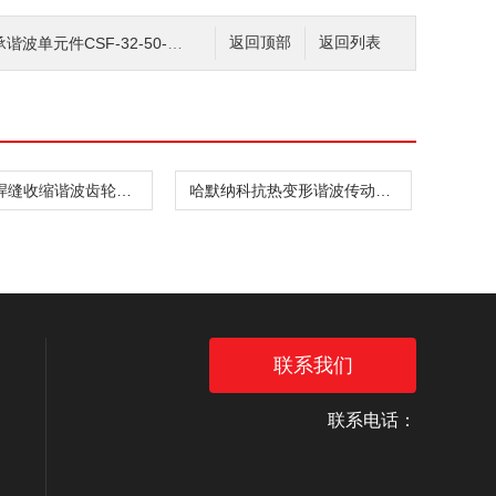
单元件CSF-32-50-2UH
返回顶部
返回列表
哈默纳科焊缝收缩谐波齿轮箱CSD-20-160-2UH
哈默纳科抗热变形谐波传动件CSF-8-30-1U
联系我们
联系电话：