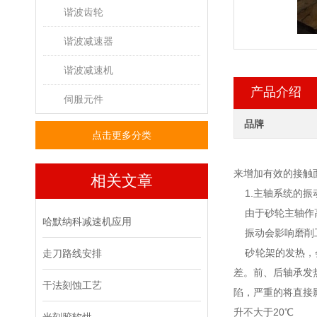
谐波齿轮
谐波减速器
谐波减速机
产品介绍
伺服元件
品牌
点击更多分类
来增加有效的接触
相关文章
1.主轴系统的振
由于砂轮主轴作高
哈默纳科减速机应用
振动会影响磨削
砂轮架的发热，会
走刀路线安排
差。前、后轴承发
干法刻蚀工艺
陷，严重的将直接
升不大于20℃