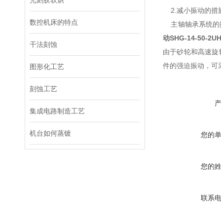
光刻胶软烘
2.减小振动的措
数控机床的特点
主轴轴承系统的振
动
SHG-14-50-2U
干法刻蚀
由于砂轮和高速旋
件的强迫振动，可
图形化工艺
刻蚀工艺
集成电路制造工艺
机台如何蒸镀
您的
您的
联系