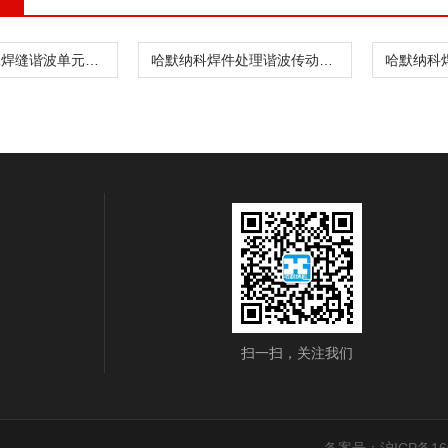
哈默纳科金属焊缝谐波单元CSF-8-30-1U
哈默纳科焊件处理谐波传动CSD-20-160-2UH
扫一扫，关注我们