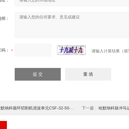
地址：
说明：
证码：
请输入计算结果（填
默纳科循环切割机谐波单元CSF-32-50-2UH
下一篇 :
哈默纳科脉冲马达谐波传