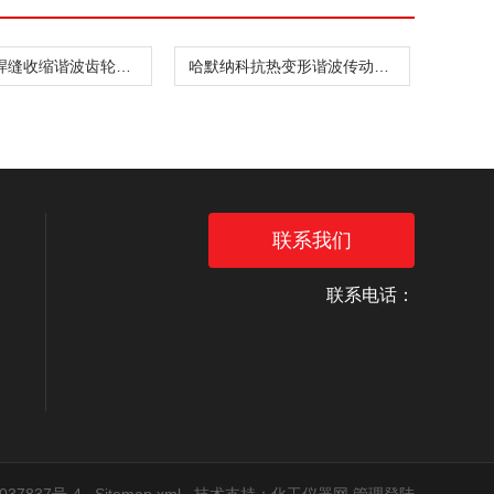
哈默纳科焊缝收缩谐波齿轮箱CSD-20-160-2UH
哈默纳科抗热变形谐波传动件CSF-8-30-1U
联系我们
联系电话：