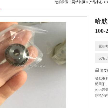
您的位置：
网站首页
>
产品中心
> 
哈默
100-
更新时间
设备
简要
哈默纳科
椭圆形
的内齿
刚轮的