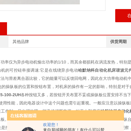
其他品牌
供货周期
功率仅为异步电动机愉出功率的1/10，而其余都损耗在涡流发热，特别
机的可控硅串接调速:它是在线绕异步电动
哈默纳科自动化机床谐波元
方法与滑差离合器比较，它的能量可以反馈回电网，因此在大功率电动机
的操纵板的位置和按钮布置，对机床的操作有一定的影响，特别是对于
5-100-2UH
各种按钮又多，若按钮开关布置不妥或操纵板位置安排不当下
使用性能，因此电器设计中这个问题也需引起重视。一般应注意以操纵板
在工作时一旦出现故障，能迅速切断电源。对于大型磨床
哈默纳科自动化
纵板。有些自动化程度较高的磨床，考虑操作和调整因素，除了设置操纵台
欢迎您！
开关是控制机床紧急停车的装置，要安排在操纵板a}.显的位置，既容易观察
来自局域网的朋友！有什么可以帮