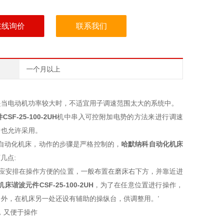
在线询价
联系我们
一个月以上
是当电动机功率较大时，不适宜用子调速范围太大的系统中。
件
CSF-25-100-2UH
机中串入可控附加电势的方法来进行调速
中也允许采用。
自动化机床，动作的步骤是严格控制的，
哈默纳科自动化机床
几点:
应安排在操作方便的位置，一般布置在磨床右下方，并靠近进
机床谐波元件
CSF-25-100-2UH
，为了在任意位置进行操作，
外，在机床另一处还设有辅助的操纵台，供调整用。’
，又便于操作