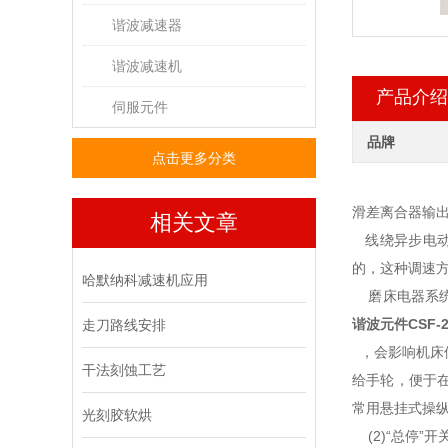
谐波减速器
谐波减速机
产品介绍
伺服元件
品牌
点击更多分类
滑差离合器输出
相关文章
线绕异步电动
的，这种调速
哈默纳科减速机应用
磨床电器系统
谐波元件
CSF-2
走刀路线安排
，会影响机床
干法刻蚀工艺
给手轮，便于
常用悬挂式操
光刻胶软烘
(2)“总停”