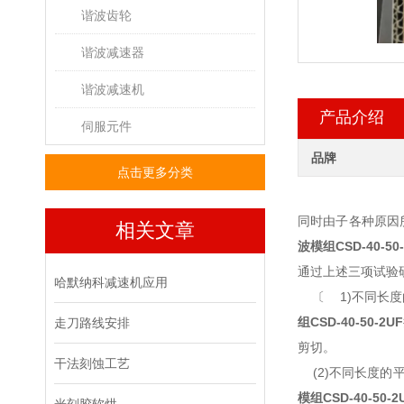
谐波齿轮
谐波减速器
谐波减速机
产品介绍
伺服元件
品牌
点击更多分类
同时由子各种原因
相关文章
波模组
CSD-40-50
通过上述三项试验
哈默纳科减速机应用
〔 1)不同长度
组
CSD-40-50-2UF
走刀路线安排
剪切。
干法刻蚀工艺
(2)不同长度的
模组
CSD-40-50-2