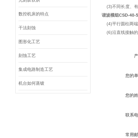
光刻胶软烘
(3)不同长度、有
数控机床的特点
谐波模组
CSD-40-
(4)平行圆柱两端
干法刻蚀
(6)沿直线接触
图形化工艺
刻蚀工艺
集成电路制造工艺
您的
机台如何蒸镀
您的
联系
常用