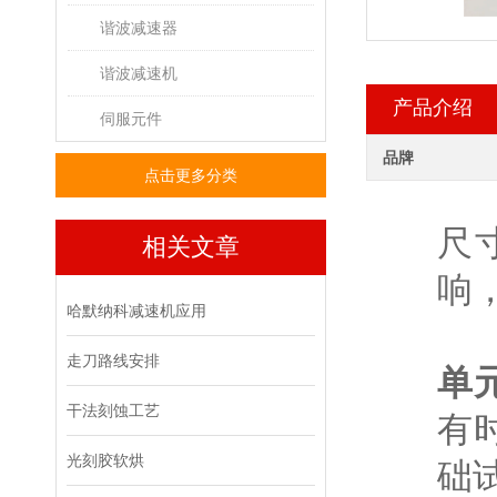
谐波减速器
谐波减速机
产品介绍
伺服元件
品牌
点击更多分类
尺
相关文章
响
哈默纳科减速机应用
C
走刀路线安排
单
干法刻蚀工艺
有
光刻胶软烘
础