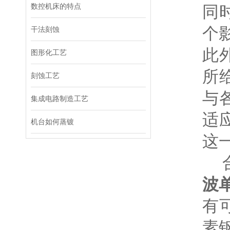
数控机床的特点
同
个
干法刻蚀
此
图形化工艺
所
刻蚀工艺
与
集成电路制造工艺
适
机台如何蒸镀
这
合
波
有
素