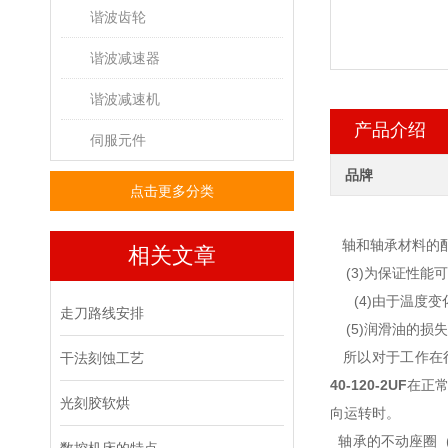
谐波齿轮
谐波减速器
谐波减速机
产品介绍
伺服元件
品牌
点击更多分类
轴和轴承材料的
相关文章
(3)为保证性能
(4)由于温度变
走刀路线安排
(5)润滑油的损
所以对于工作在很
干法刻蚀工艺
40-120-2UF
在正
光刻胶软烘
向运转时。
轴承的不动座圈 