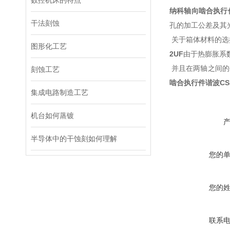
数控机床的特点
纳科轴向啮合执行
干法刻蚀
孔的加工公差及其
关于箱体材料的选
图形化工艺
2UF
由于热膨胀系
并且在两轴之间的
刻蚀工艺
啮合执行件谐波
CS
集成电路制造工艺
机台如何蒸镀
半导体中的干蚀刻如何理解
您的
您的
联系