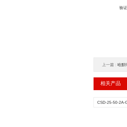
验
上一篇 :
哈默纳
相关产品