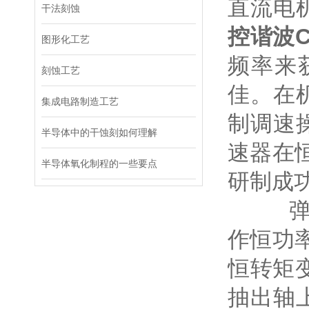
直流电
干法刻蚀
控谐波
C
图形化工艺
频率来
刻蚀工艺
佳。在
集成电路制造工艺
制调速
半导体中的干蚀刻如何理解
速器在
半导体氧化制程的一些要点
研制成
弹簧加
作恒功
恒转矩
抽出轴