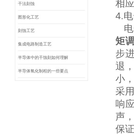
相
干法刻蚀
4.
图形化工艺
电
刻蚀工艺
矩
集成电路制造工艺
步
半导体中的干蚀刻如何理解
退
半导体氧化制程的一些要点
小
采
响
声，
保