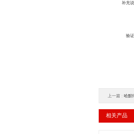
补充
验
上一篇 :
哈默纳
相关产品