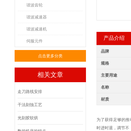
谐波齿轮
谐波减速器
谐波减速机
产品介绍
伺服元件
品牌
点击更多分类
规格
相关文章
主要用途
名称
走刀路线安排
材质
干法刻蚀工艺
光刻胶软烘
为了获得足够的推
时进时退，调节不