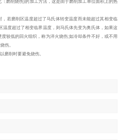
〔磨削烧伤)的加工方法，这是由于磨削加工单位面积上的热
时，若磨削区温度超过了马氏体转变温度而未能超过其相变临
削区温度超过了相变临界温度，则马氏体先变为奥氏体，如果这
度较低的回火组织，称为淬火烧伤;如冷却条件不好，或不用
火烧伤。
以磨削时要避免烧伤。