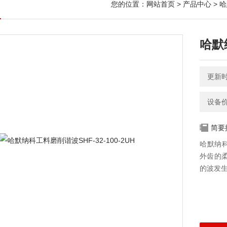
您的位置：
网站首页
>
产品中心
>
哈
哈默纳
更新时间
设备
简要
哈默纳科
外齿的
的波发