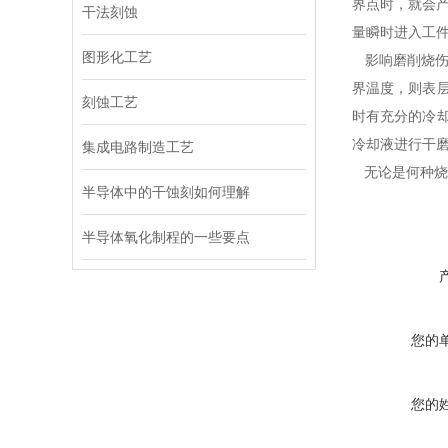
界点时，就会
干法刻蚀
量瞬时进入工
图形化工艺
影响磨削烧伤
界温度，则表
刻蚀工艺
时有充分的冷
冷却液进行干
集成电路制造工艺
无论是何种烧
半导体中的干蚀刻如何理解
半导体氧化制程的一些要点
您的
您的