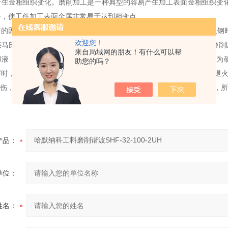
产生金相组织变化。磨削加工是一种典型的容易产生加工表面金相组织变化
件，
使工件加工表面金属非常易于达到相变点。
的因素有磨削用量、工件材料、砂轮性能及冷却条件等。当磨削淬火钢
欢迎您！
层马氏体转变为硬度较低的回火屈氏体或索氏体，
称之为回火烧伤;若磨
来自局域网的朋友！有什么可以帮
却液，那么表层速冷形成二次淬火马氏体，其下层因冷却速度较慢，仍为硬
助您的吗？
磨时，表层会被退火
哈默纳科工料磨削谐波SHF-32-100-2UH
，称之为退
伤，如果比较严重都会使零件使用寿命成倍下降，甚至根本无法使用，所
产品：
单位：
姓名：