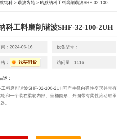
默纳科
>
谐波齿轮
> 哈默纳科工料磨削谐波SHF-32-100-2UH
科工料磨削谐波SHF-32-100-2UH
：2024-06-16
设备型号：
价格：
访问量：1116
描述：
工料磨削谐波SHF-32-100-2UH可产生径向弹性变形并带有
柔轮和一个装在柔轮内部、呈椭圆形、外圈带有柔性滚动轴承
生器。