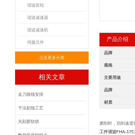
谐波齿轮
谐波减速器
谐波减速机
产品介绍
伺服元件
品牌
点击更多分类
规格
相关文章
主要用途
品牌
走刀路线安排
材质
干法刻蚀工艺
光刻胶软烘
磨削时，切削速度
工件谐波
FHA-17C