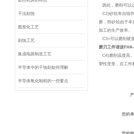
数控机床的特点
因此，磨削可以达
干法刻蚀
C2)砂轮有自锐
磨，而砂轮由于本
图形化工艺
加工的生产效率。
C3>可以磨削硬
刻蚀工艺
磨刃工件谐波
FHA-
集成电路制造工艺
C4)磨削温度高
塑性变形，在工件
半导体中的干蚀刻如何理解
半导体氧化制程的一些要点
您的
您的