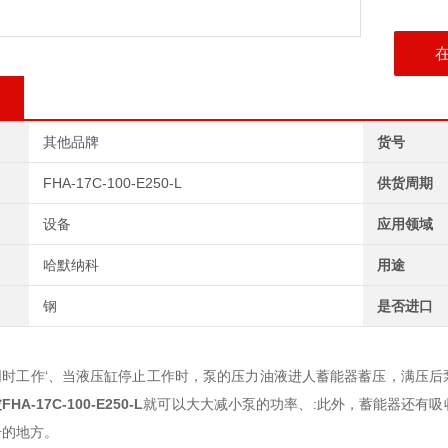
其他品牌
货号
FHA-17C-100-E250-L
供货周期
设备
应用领域
哈默纳科
用途
钢
是否进口
同时工作‘、当液压缸停止工作时，泵的压力油液进人蓄能器蓄压，满压后
波
FHA-17C-100-E250-L
就可以大大减小泵的功率、:此外，蓄能器还有
击的地方。