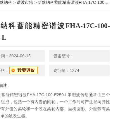
默纳科
>
谐波齿轮
> 哈默纳科蓄能精密谐波FHA-17C-100-E250-L
纳科蓄能精密谐波FHA-17C-100-
-L
：2024-06-15
设备型号：
价格：
访问量：1274
描述：
蓄能精密谐波FHA-17C-100-E250-L串谐波传动通常由三个
件组成，包括一个有内齿的刚轮，一个工作时可产生径向弹性
带有外齿的柔轮和一个装在柔轮内部、呈椭圆形、外圈带有柔
轴承的波发生器。