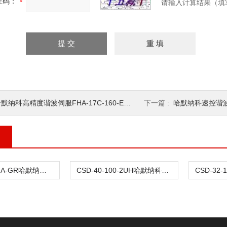
证码：
请输入计算结果（填
默纳科高精度谐波伺服FHA-17C-160-E250-K
下一篇 :
哈默纳科速控谐波齿轮F
CSD-25-50-2A-GR哈默纳科肘关节传动谐波
CSD-40-100-2UH哈默纳科微电子传动谐波CSD-32-100-2UH