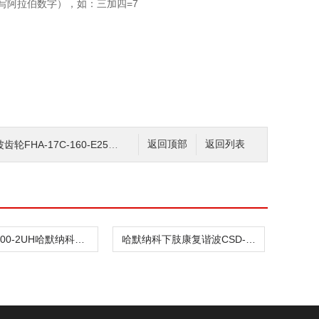
写阿拉伯数字），如：三加四=7
HA-17C-160-E250-L
返回顶部
返回列表
CSD-32-100-2UH哈默纳科驱动传动谐波CSD-32-100-2SH
哈默纳科下肢康复谐波CSD-32-100-2UH