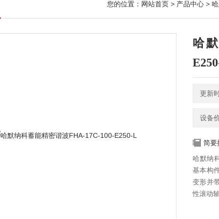
您的位置：
网站首页
>
产品中心
>
哈
哈默
E250
更新时间
设备
简要
哈默纳科
基本构
变形并
性滚动