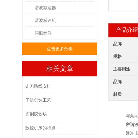
谐波减速器
谐波减速机
产品介绍
伺服元件
品牌
点击更多分类
规格
相关文章
主要用途
品牌
走刀路线安排
材质
干法刻蚀工艺
光刻胶软烘
与泵
密谐
数控机床的特点
近冲