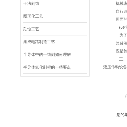
干法刻蚀
机械
自行
图形化工艺
周面
(6)
刻蚀工艺
为了
集成电路制造工艺
监普
应措
半导体中的干蚀刻如何理解
三、
液压传动设备
半导体氧化制程的一些要点
您的