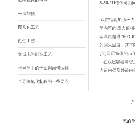
数控机床的特点
8-30-1U
锥体可由
干法刻蚀
双层缩套加顶应力
图形化工艺
筒内壁的l应力值
套温度超过260
刻蚀工艺
的回火温度，其下限
(三)双层筒体的jia
集成电路制造工艺
在双层容器等强度
半导体中的干蚀刻如何理解
内筒内壁及外简内
半导体氧化制程的一些要点
您的