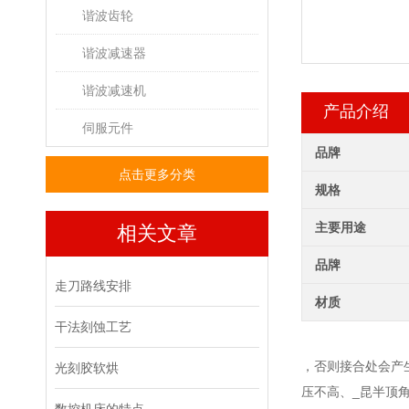
谐波齿轮
谐波减速器
谐波减速机
产品介绍
伺服元件
品牌
点击更多分类
规格
主要用途
相关文章
品牌
走刀路线安排
材质
干法刻蚀工艺
，否则接合处会产
光刻胶软烘
压不高、_昆半顶角