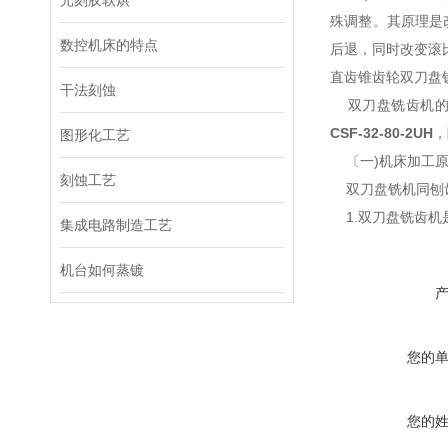
光刻胶软烘
殊调整。其原理是
数控机床的特点
后退，同时改变滚
直齿锥齿轮双刀盘
干法刻蚀
双刀盘铣齿机的生
CSF-32-80-2UH
，
图形化工艺
〔一)机床加工原
刻蚀工艺
双刀盘铣机同刨齿
1.双刀盘铣齿机
集成电路制造工艺
机台如何蒸镀
您的
您的