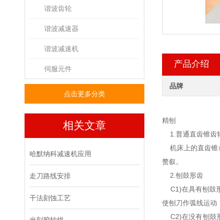
谐波齿轮
谐波减速器
谐波减速机
产品介绍
伺服元件
品牌
点击更多分类
精刨
相关文章
1.普通直齿锥齿
机床上的直齿锥
哈默纳科减速机应用
赘叙。
2.刨鼓形齿
走刀路线安排
C1)在具有刨鼓
干法刻蚀工艺
使刨刀作弧线运动
C2)在没有刨鼓