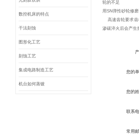
光刻胶软烘
轮的不足
用SN弹性砂轮修
数控机床的特点
高速齿轮要求齿
干法刻蚀
渗碳淬火后会产生
图形化工艺
刻蚀工艺
集成电路制造工艺
您的
机台如何蒸镀
您的
联系
常用