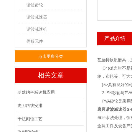
谐波齿轮
谐波减速器
谐波减速机
产品介绍
伺服元件
点击更多分类
甚至特软质磨具，
C4)抛光时不易
相关文章
轮，布轮等，可大
}5>具有良好的
哈默纳科减速机应用
2. SN砂轮与P
PVA砂轮是采用
走刀路线安排
磨具谐波减速器SHF-
虽经水洗处理，但
干法刻蚀工艺
金属工件及设备产