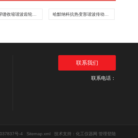
哈默纳科焊缝收缩谐波齿轮箱CSD-20-160-2UH
哈默纳科抗热变形谐波传动件CSF-8-30-1U
联系我们
联系电话：
37837号-4
Sitemap.xml
技术支持：
化工仪器网
管理登陆