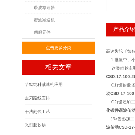
谐波减速器
谐波减速机
产品介绍
伺服元件
点击更多分类
高速齿轮〔如各
1.批量中、
相关文章
这类齿轮主要
CSD-17-100-2
哈默纳科减速机应用
C1)齿轮锻
动CSD-17-100
走刀路线安排
C2)齿坯加
化锻件谐波传动CS
干法刻蚀工艺
}3>齿形加工
光刻胶软烘
波传动CSD-17-