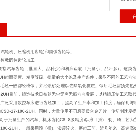
汽轮机、压缩机用齿轮)和圆弧齿轮等。
小模数圆柱齿轮加工
指汽车齿轮〔批量大、品种少)和机床齿轮〔批量小、品种多)。这类
UH
齿面硬度、精度等级、批量的大小以及生产条件，采取不同的工艺方法
坯毛坯一般都经模锻，并经喷砂处理以去除氧化皮层。锻后毛坯需预先热
-2UH
目前，锻造技术日益朝无尘无声无振方向发展，以精锻压制工艺取
工广泛采用数控车床进行齿坯加工，提高了生产率和加工精度，确保孔与
D-17-100-2UH
。同时，大量使用不刃磨硬质合金刀片，使切削速度提高3
对于批量生产的汽车、机床齿轮C6- 8级精度)以滚〔插)、剃、琦工艺为
100-2UH
，一般采用滚〔插)、渗碳淬火、磨齿工艺。近几年来，高速高