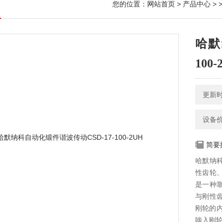
您的位置：
网站首页
>
产品中心
> 
哈默
100-
更新时间
设备
简要
哈默纳科
性齿轮
是一种
与刚性
刚轮的
啮入刚