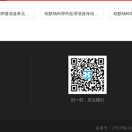
哈默纳科金属焊缝谐波单元CSF-8-30-1U
哈默纳科焊件处理谐波传动CSD-20-160-2UH
扫一扫，关注我们
备案号：沪ICP备160