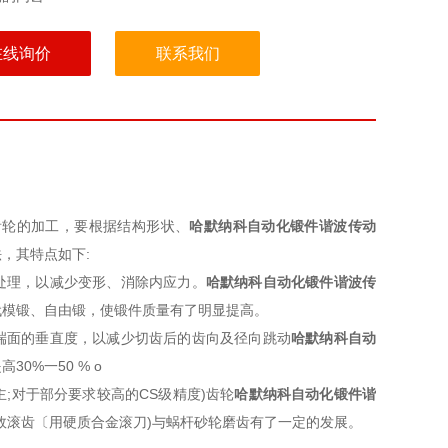
在线询价
联系我们
齿轮的加工，要根据结构形状、
哈默纳科自动化锻件谐波传动
，其特点如下:
处理，以减少变形、消除内应力。
哈默纳科自动化锻件谐波传
代模锻、自由锻，使锻件质量有了明显提高。
端面的垂直度，以减少切齿后的齿向及径向跳动
哈默纳科自动
0%一50 % o
主;对于部分要求较高的CS级精度)齿轮
哈默纳科自动化锻件谐
效滚齿〔用硬质合金滚刀)与蜗杆砂轮磨齿有了一定的发展。