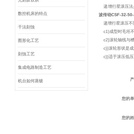
光刻胶软烘
递增行星滚压法是
数控机床的特点
波传动
CSF-32-50
递增行星滚压不同
干法刻蚀
c1)成型时毛坯不
c2}滚轮轴线与槽
图形化工艺
c}}滚轮形状是成
刻蚀工艺
c}}适于滚压低
集成电路制造工艺
机台如何蒸镀
您的
您的