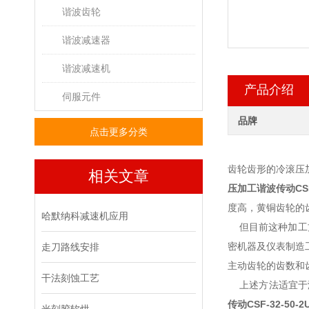
谐波齿轮
谐波减速器
谐波减速机
产品介绍
伺服元件
品牌
点击更多分类
齿轮齿形的冷滚压加
相关文章
压加工谐波传动
CS
度高，黄铜齿轮的齿
哈默纳科减速机应用
但目前这种加工方
密机器及仪表制造
走刀路线安排
主动齿轮的齿数和
干法刻蚀工艺
上述方法适宜于滚压
传动
CSF-32-50-2