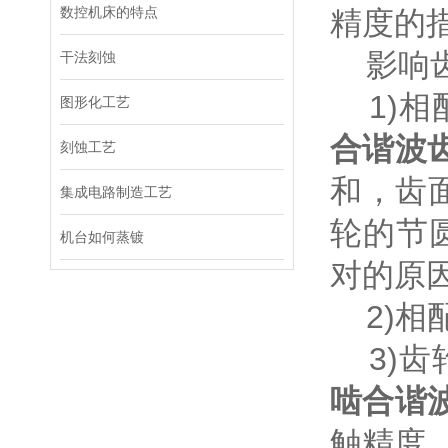
数控机床的特点
精度的
影响齿
干法刻蚀
1)相
图形化工艺
合谐波
刻蚀工艺
和，齿
集成电路制造工艺
轮的节
机台如何蒸镀
对的原
2)相
3)齿
啮合谐
触精度