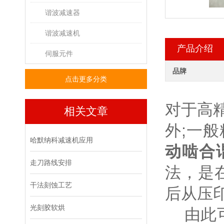
谐波减速器
谐波减速机
产品介绍
伺服元件
品牌
点击更多分类
对于高
相关文章
外;一般
哈默纳科减速机应用
动啮合
走刀路线安排
法，是
干法刻蚀工艺
后从压
光刻胶软烘
由此可