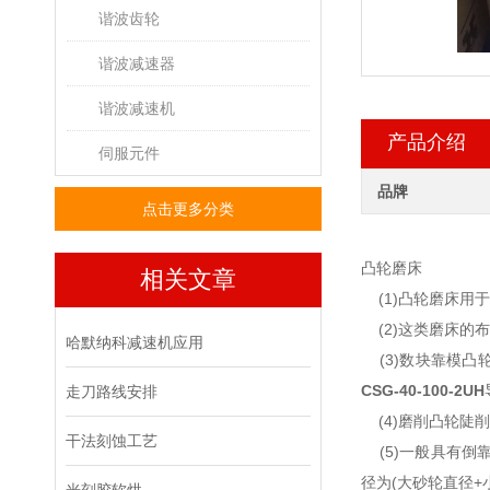
谐波齿轮
谐波减速器
谐波减速机
产品介绍
伺服元件
品牌
点击更多分类
凸轮磨床
相关文章
(1)凸轮磨床用
(2)这类磨床的
哈默纳科减速机应用
(3)数块靠模凸
CSG-40-100-2UH
走刀路线安排
(4)磨削凸轮陡
干法刻蚀工艺
(5)一般具有倒
径为(大砂轮直径+