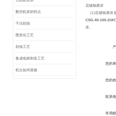
光刻胶软烘
花键轴磨床
数控机床的特点
(1)花键轴磨床
CSG-40-100-2UH
干法刻蚀
床。
图形化工艺
刻蚀工艺
集成电路制造工艺
您的
机台如何蒸镀
您的
联系
常用