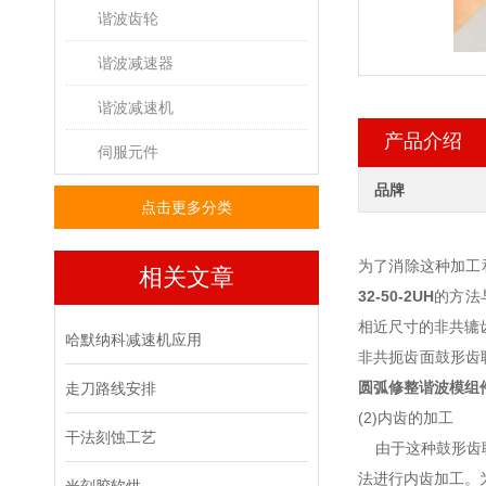
谐波齿轮
谐波减速器
谐波减速机
产品介绍
伺服元件
品牌
点击更多分类
为了消除这种加工
相关文章
32-50-2UH
的方法
相近尺寸的非共辘
哈默纳科减速机应用
非共扼齿面鼓形齿
圆弧修整谐波模组
走刀路线安排
(2)内齿的加工
干法刻蚀工艺
由于这种鼓形齿联
法进行内齿加工。