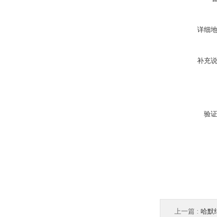
详细
补充
验
上一篇 :
哈默纳