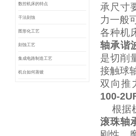
数控机床的特点
承尺寸
力一般
干法刻蚀
各种机
图形化工艺
轴承谐
刻蚀工艺
是切削
集成电路制造工艺
接触球轴
机台如何蒸镀
双向推
100-2U
根据机
滚珠轴
刚性、