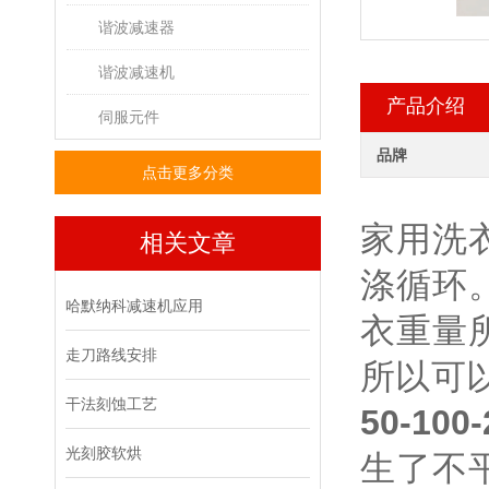
谐波减速器
谐波减速机
产品介绍
伺服元件
品牌
点击更多分类
家用洗
相关文章
涤循环
哈默纳科减速机应用
衣重量
走刀路线安排
所以可
干法刻蚀工艺
50-100
光刻胶软烘
生了不