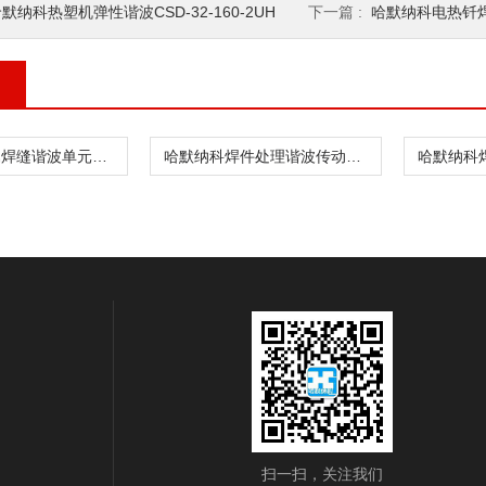
默纳科热塑机弹性谐波CSD-32-160-2UH
下一篇 :
哈默纳科电热钎焊谐波模
哈默纳科金属焊缝谐波单元CSF-8-30-1U
哈默纳科焊件处理谐波传动CSD-20-160-2UH
扫一扫，关注我们