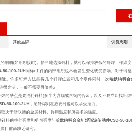
其他品牌
供货周期
的削弱(如用铆接时)。恰当地选择钎料，就可以保持较低的钎焊工作温
-50-100-2UH
同样r工件的内部组织也不会发生变化或受影响。对于薄璧
接近。许多钉焊方法能将几个钎焊位置和几个零件同时一次
哈默纳科合
焊缝很光洁，一般不需要再修整o
焊的缺点是要消耗钎料(多半为含锡或含铜的合金，以及不易立即找出焊
SD-50-100-2UH
，硬钎焊则在必要时也可以承受拉力。
取决于所联接的金属材料、许用温度和所要求的强度。
钎料的拉伸强度和剪切强度与
哈默纳科合金钉焊谐波传动件
CSD-50-10
强度目前尚缺乏研究。