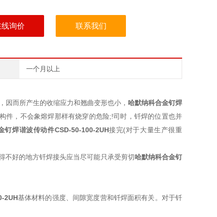
在线询价
联系我们
一个月以上
度，因而所产生的收缩应力和翘曲变形也小，
哈默纳科合金钉焊
构件，不会象熔焊那样有烧穿的危险;!司时，钎焊的位置也并
金钉焊谐波传动件
CSD-50-100-2UH
接完(对于大量生产很重
得不好的地方钎焊接头应当尽可能只承受剪切
哈默纳科合金钉
0-2UH
基体材料的强度、间隙宽度营和钎焊面积有关。对于钎