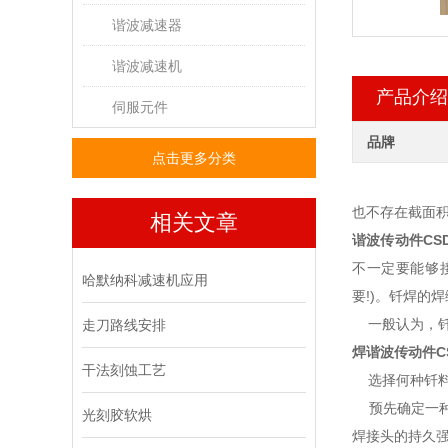
谐波减速器
谐波减速机
产品介绍
伺服元件
品牌
点击更多分类
也不存在截面积
相关文章
谐波传动件
CSD
不一定要能够
哈默纳科减速机应用
要!)。钎焊的
一般认为，钎
走刀路线安排
焊谐波传动件
C
干法刻蚀工艺
选择何种钎料
预先确定一种
光刻胶软烘
焊接头的持久