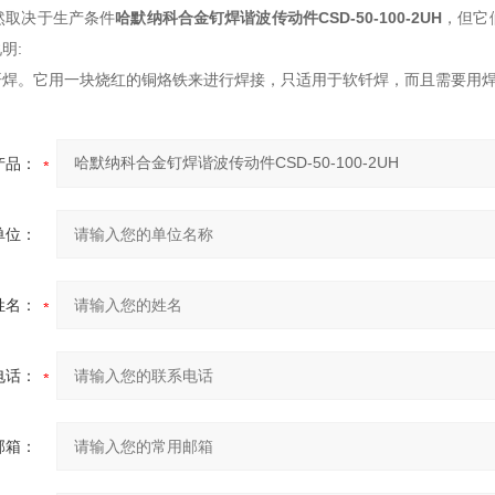
取决于生产条件
哈默纳科合金钉焊谐波传动件
CSD-50-100-2UH
，但它
明:
焊。它用一块烧红的铜烙铁来进行焊接，只适用于软钎焊，而且需要用焊
产品：
单位：
姓名：
电话：
邮箱：