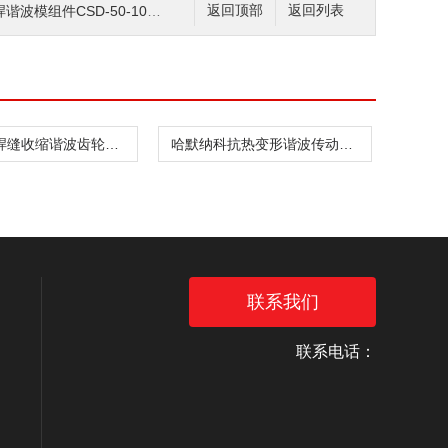
组件CSD-50-100-2UF
返回顶部
返回列表
哈默纳科焊缝收缩谐波齿轮箱CSD-20-160-2UH
哈默纳科抗热变形谐波传动件CSF-8-30-1U
联系我们
联系电话：