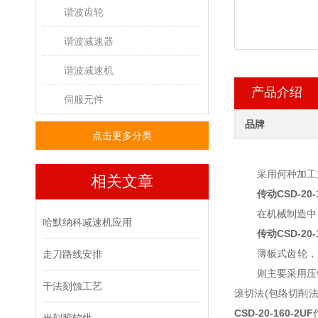
谐波齿轮
谐波减速器
谐波减速机
产品介绍
伺服元件
品牌
点击更多分类
采用何种加工
相关文章
传动
CSD-20-
在机械制造中
哈默纳科减速机应用
传动
CSD-20-
薄板式齿轮，
走刀路线安排
则主要采用压
干法刻蚀工艺
滚切法(包络切削
CSD-20-160-2UF