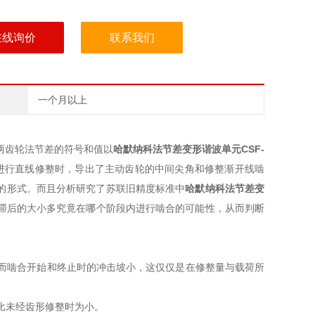
在线询价
联系我们
一个月以上
两齿轮法节差的符号和值以
哈默纳科法节差变形谐波单元
CSF-
准进行直线修整时，导出了主动齿轮的中间尖角和修整渐开线啮
的形式。而且分析研究了苏联旧精度标准中
哈默纳科法节差变
滞后的大小多究竟在哪个阶段内进行啮合的可能性，从而判断
而啮合开始和终止时的冲击坡小，这仅仅是在修整量与载荷所
比未经齿形修整时为小。