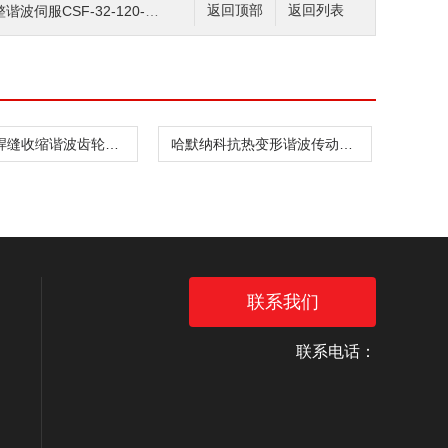
伺服CSF-32-120-2UH
返回顶部
返回列表
哈默纳科焊缝收缩谐波齿轮箱CSD-20-160-2UH
哈默纳科抗热变形谐波传动件CSF-8-30-1U
联系我们
联系电话：