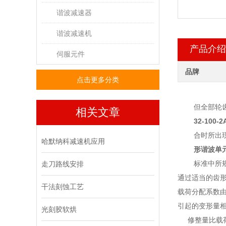
谐波减速器
谐波减速机
产品介绍
伺服元件
品牌
点击更多分类
但全部轮
相关文章
32-100-2
合时所出
哈默纳科减速机应用
形谐波单
标准中所
走刀路线安排
通过适当的齿
干法刻蚀工艺
载荷分配系数由
引起的变形量
光刻胶软烘
修整量比载荷