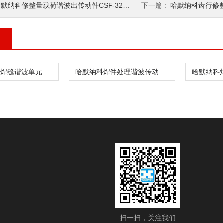
默纳科修整量载荷谐波出传动件CSF-32-100
下一篇 :
哈默纳科齿行修整谐波
哈默纳科金属焊缝谐波单元CSF-8-30-1U
哈默纳科焊件处理谐波传动CSD-20-160-2UH
扫一扫，关注我们