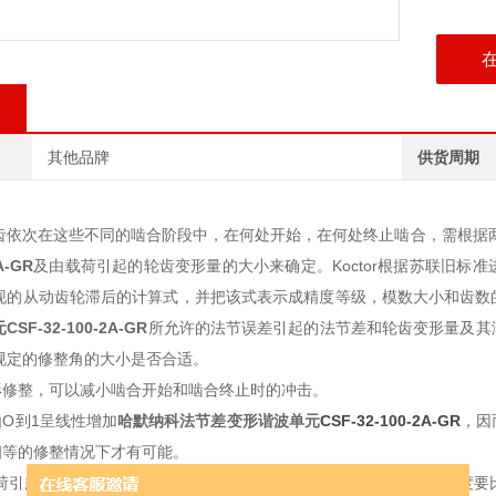
其他品牌
供货周期
齿依次在这些不同的啮合阶段中，在何处开始，在何处终止啮合，需根据
A-GR
及由载荷引起的轮齿变形量的大小来确定。Koctor根据苏联旧标
现的从动齿轮滞后的计算式，并把该式表示成精度等级，模数大小和齿数
元
CSF-32-100-2A-GR
所允许的法节误差引起的法节差和轮齿变形量及其
规定的修整角的大小是否合适。
形修整，可以减小啮合开始和啮合终止时的冲击。
O到1呈线性增加
哈默纳科法节差变形谐波单元
CSF-32-100-2A-GR
，因
相等的修整情况下才有可能。
引起的变形量小时，虽然出现了啮合开始和终止时的冲击，但其程度要