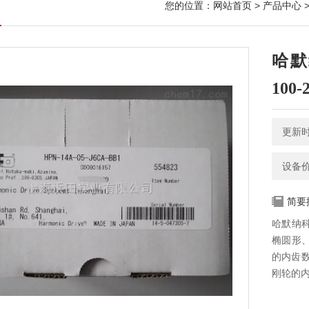
您的位置：
网站首页
>
产品中心
>
哈默
100-
更新时间
设备
简要
哈默纳科
椭圆形
的内齿
刚轮的