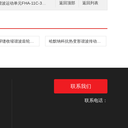
单元FHA-11C-30-E10
返回顶部
返回列表
哈默纳科焊缝收缩谐波齿轮箱CSD-20-160-2UH
哈默纳科抗热变形谐波传动件CSF-8-30-1U
联系我们
联系电话：