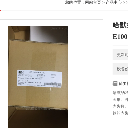
您的位置：
网站首页
>
产品中心
> 
哈默
E100
更新时间
设备
简要
哈默纳科
圆形、
内齿数
轮的内