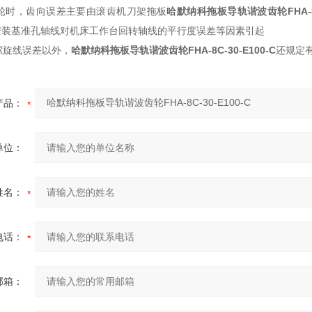
时，齿向误差主要由滚齿机刀架拖板
哈默纳科拖板导轨谐波齿轮
FHA-
安装基准孔轴线对机床工作台回转轴线的平行度误差等因素引起
旋线误差以外，
哈默纳科拖板导轨谐波齿轮
FHA-8C-30-E100-C
还规定
产品：
单位：
姓名：
电话：
邮箱：