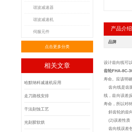
谐波减速器
谐波减速机
产品介绍
伺服元件
品牌
点击更多分类
设计齿向线可以
相关文章
齿轮
FHA-8C-3
寿命。应该明
哈默纳科减速机应用
齿向线是齿面
线，齿向误差
走刀路线安排
寿命，所以对
干法刻蚀工艺
斜齿轮的齿向
(2)误差性质
光刻胶软烘
齿向线误差包