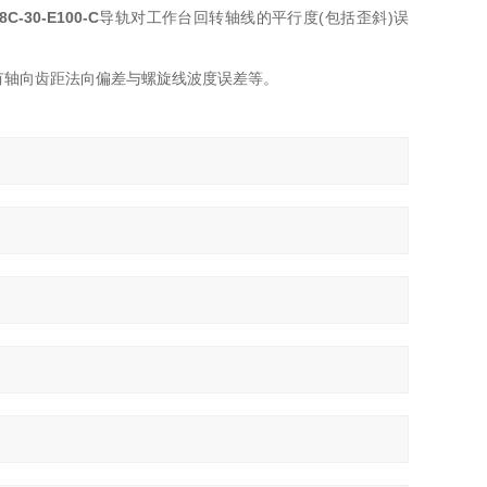
8C-30-E100-C
导轨对工作台回转轴线的平行度(包括歪斜)误
有轴向齿距法向偏差与螺旋线波度误差等。