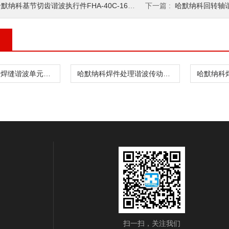
默纳科基节切齿谐波执行件FHA-40C-160-S2
下一篇 :
哈默纳科回转轴谐波运动
哈默纳科金属焊缝谐波单元CSF-8-30-1U
哈默纳科焊件处理谐波传动CSD-20-160-2UH
扫一扫，关注我们