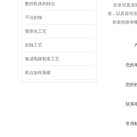
数控机床的特点
在滚切直齿轮
差，以及齿坯
干法刻蚀
斜齿轮除有螺
图形化工艺
刻蚀工艺
集成电路制造工艺
您的
机台如何蒸镀
您的
联系
常用