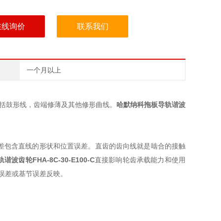
在线询价
联系我们
一个月以上
包括鼓形线，齿端修薄及其他修形曲线。
哈默纳科拖板导轨谐波
差包含直线的形状和位置误差。直齿的齿向线就是啮合的接触
轨谐波齿轮
FHA-8C-30-E100-C
直接影响轮齿承载能力和使用
误差或基节误差反映。