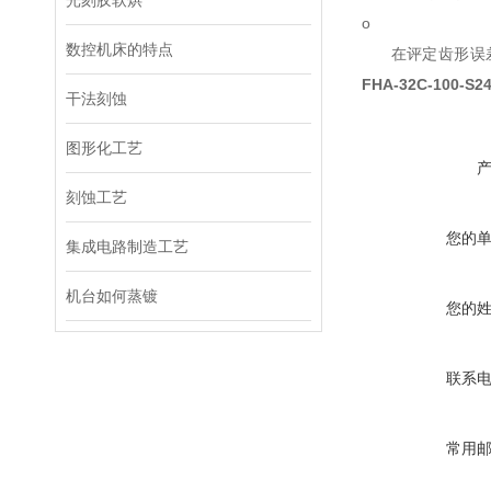
光刻胶软烘
o
数控机床的特点
在评定齿形误差
FHA-32C-100-S2
干法刻蚀
图形化工艺
刻蚀工艺
您的
集成电路制造工艺
机台如何蒸镀
您的
联系
常用