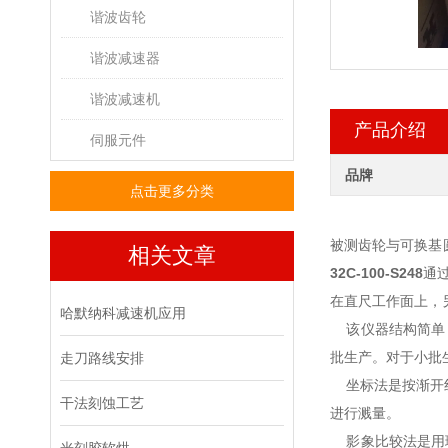
谐波齿轮
谐波减速器
谐波减速机
产品介绍
伺服元件
品牌
点击更多分类
被测齿轮与可换基
相关文章
32C-100-S248
通
在直尺工作面上，
哈默纳科减速机应用
该仪器结构简单
批生产。对于小批
走刀路线安排
坐标法是按渐开线
干法刻蚀工艺
进行溅量。
影象比较法是用