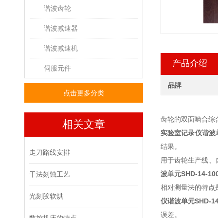
谐波齿轮
谐波减速器
谐波减速机
产品介绍
伺服元件
品牌
点击更多分类
齿轮的双面啮合综
相关文章
实验室记录仪谐波
结果。
走刀路线安排
用于齿轮生产线、
波单元
SHD-14-10
干法刻蚀工艺
相对测量法的特点
光刻胶软烘
仪谐波单元
SHD-14
误差。