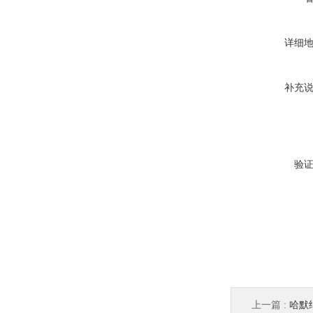
详细
补充
验
上一篇 :
哈默纳