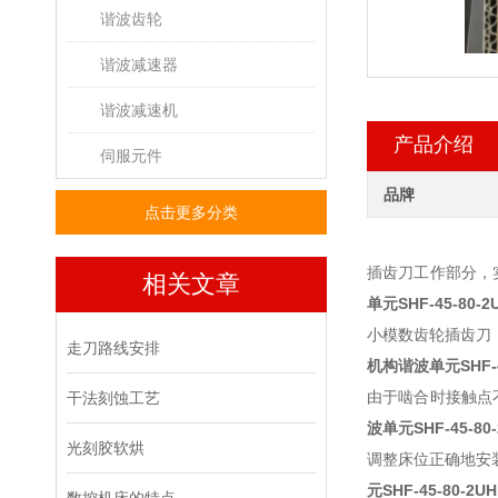
谐波齿轮
谐波减速器
谐波减速机
产品介绍
伺服元件
品牌
点击更多分类
插齿刀工作部分，
相关文章
单元
SHF-45-80-2
小模数齿轮插齿刀
走刀路线安排
机构谐波单元
SHF-
由于啮合时接触点
干法刻蚀工艺
波单元
SHF-45-80
光刻胶软烘
调整床位正确地安
元
SHF-45-80-2UH