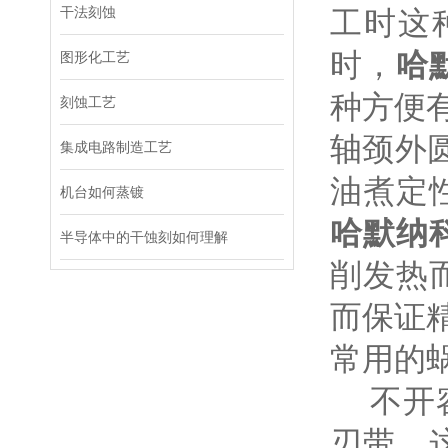
干法刻蚀
工时这
时，
哈
图形化工艺
种方便
刻蚀工艺
轴颈外
集成电路制造工艺
油煮定
机台如何蒸镀
哈默纳
半导体中的干蚀刻如何理解
削发热
而保证
常用的
不开容
刃带。