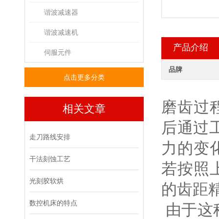
谐波减速器
谐波减速机
产品介绍
伺服元件
品牌
点击更多分类
磨齿过
相关文章
后通过
走刀路线安排
力的变
干法刻蚀工艺
若按照
光刻胶软烘
的齿距
数控机床的特点
由于这