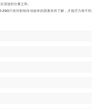
高次谐波的分量之和。
0-2SO
只有对影响传动效牟的因素有所了解，才能尽力将不利