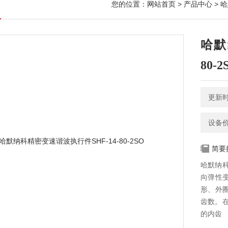
您的位置：
网站首页
>
产品中心
>
哈
哈默
80-2
更新时间
设备
简要
哈默纳科
向弹性
形、外
齿数。
的内齿