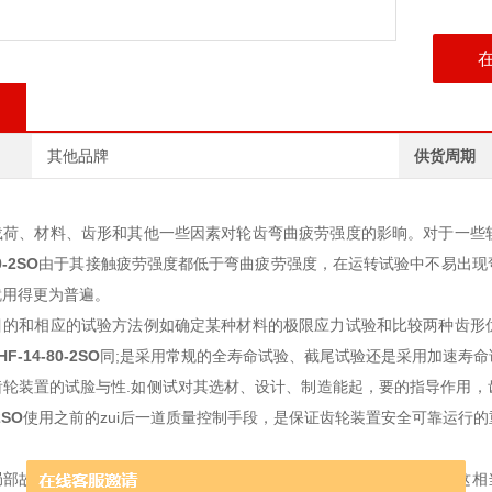
其他品牌
供货周期
载荷、材料、齿形和其他一些因素对轮齿弯曲疲劳强度的影晌。对于一些
0-2SO
由于其接触疲劳强度都低于弯曲疲劳强度，在运转试验中不易出现
就用得更为普遍。
目的和相应的试验方法例如确定某种材料的极限应力试验和比较两种齿形
HF-14-80-2SO
同;是采用常规的全寿命试验、截尾试验还是采用加速寿
齿轮装置的试脸与性.如侧试对其选材、设计、制造能起，要的指导作用，
2SO
使用之前的zui后一道质量控制手段，是保证齿轮装置安全可靠运行
部故障，如断齿等.这
时齿轮每旋转一周，故降点将产生一次冲击，这相