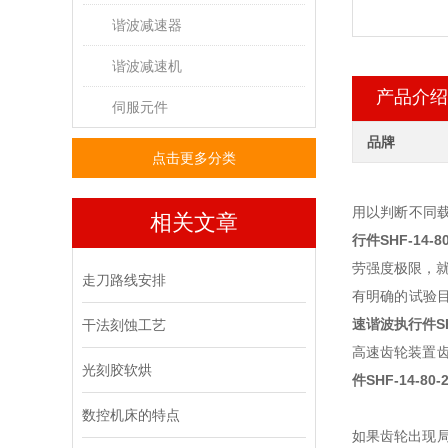
谐波减速器
谐波减速机
产品介绍
伺服元件
品牌
点击更多分类
用以判断不同
相关文章
行件
SHF-14-8
劳强度极限，
走刀路线安排
有明确的试验
速谐波执行件
S
干法刻蚀工艺
高速齿轮装置
光刻胶软烘
件
SHF-14-80-
数控机床的特点
如果齿轮出现局