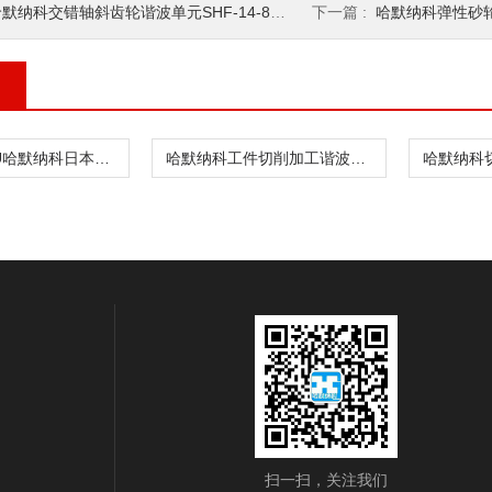
默纳科交错轴斜齿轮谐波单元SHF-14-80-2A
下一篇 :
哈默纳科弹性砂轮谐波
CSF-8-30-1U哈默纳科日本堆焊机谐波传动件
哈默纳科工件切削加工谐波齿轮箱CSF-8-30-1
扫一扫，关注我们