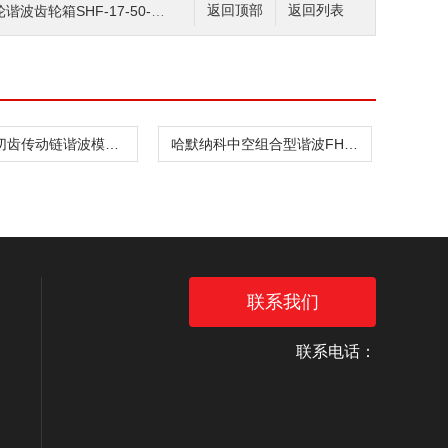
齿轮箱SHF-17-50-2UH
返回顶部
返回列表
哈默纳科切齿传动链谐波模组FHA-14C-50-E10
哈默纳科中空组合型谐波FHA-14C-50-E100-C
联系我们
联系电话：