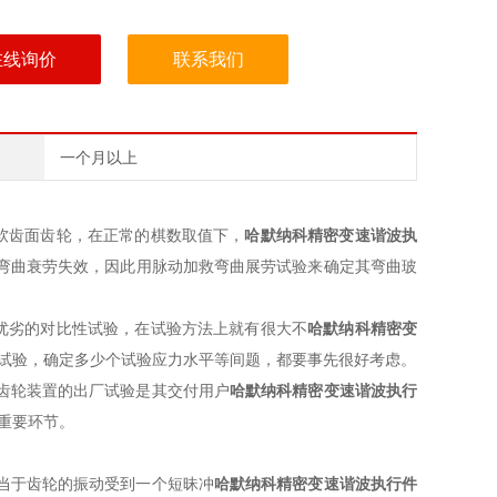
在线询价
联系我们
一个月以上
软齿面齿轮，在正常的棋数取值下，
哈默纳科精密变速谐波执
弯曲衰劳失效，因此用脉动加救弯曲展劳试验来确定其弯曲玻
优劣的对比性试验，在试验方法上就有很大不
哈默纳科精密变
命试验，确定多少个试验应力水平等间题，都要事先很好考虑。
齿轮装置的出厂试验是其交付用户
哈默纳科精密变速谐波执行
的重要环节。
当于齿轮的振动受到一个短昧冲
哈默纳科精密变速谐波执行件