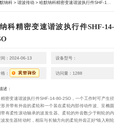
默纳科
>
谐波传动
> 哈默纳科精密变速谐波执行件SHF-14-80-2SO
纳科精密变速谐波执行件SHF-14-
SO
：2024-06-13
设备型号：
价格：
访问量：1288
描述：
精密变速谐波执行件SHF-14-80-2SO，一个工作时可产生径
变形并带有外齿的柔轮和一个装在柔轮内部传动件波、呈椭圆
圈带有柔性滚动轴承的波发生器。柔轮的外齿数少于刚轮的内
在波发生器转动时，相应与长轴方向的柔轮外齿正好*啮入刚轮