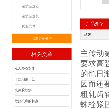
谐波减速器
谐波减速机
产品介绍
伺服元件
品牌
点击更多分类
主传动
相关文章
要求高
走刀路线安排
的也日
干法刻蚀工艺
因而还
光刻胶软烘
粗轧齿
数控机床的特点
蛛栓紧