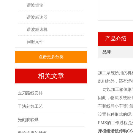
谐波齿轮
谐波减速器
谐波减速机
产品介绍
伺服元件
品牌
点击更多分类
加工系统所用的机
相关文章
2UH
此外，还有焊
对以加工箱体形零件
走刀路线安排
因此，物流系统应
车和线导小车等)
干法刻蚀工艺
设置各种形式的缓
光刻胶软烘
FMS的工作过程
床模组谐波传动
CS