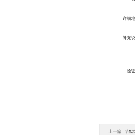
详细
补充
验
上一篇 :
哈默纳