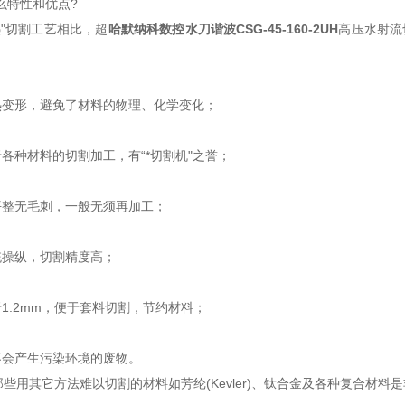
特性和优点?
"切割工艺相比，超
哈默纳科数控水刀谐波
CSG-45-160-2UH
高压水射流
：
热变形，避免了材料的物理、化学变化；
各种材料的切割加工，有“*切割机"之誉；
平整无毛刺，一般无须再加工；
统操纵，切割精度高；
1.2mm，便于套料切割，节约材料；
不会产生污染环境的废物。
些用其它方法难以切割的
材料如芳纶(Kevler)、钛合金及各种复合材