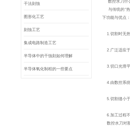
数控水刀什么
干法刻蚀
与传统的“热
图形化工艺
下功能与优点
刻蚀工艺
1.切割时无
集成电路制造工艺
2.广泛适应于
半导体中的干蚀刻如何理解
3.切口光滑
半导体氧化制程的一些要点
4.由数控系
5.切割缝小于
6.加工过程
数控水刀对那