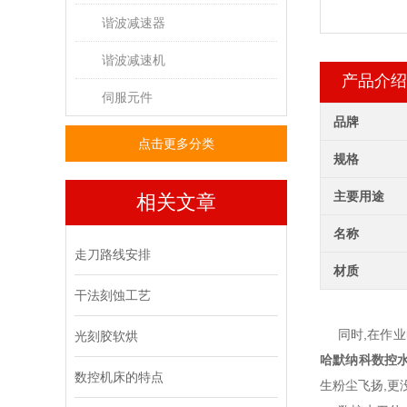
谐波减速器
谐波减速机
产品介绍
伺服元件
品牌
点击更多分类
规格
主要用途
相关文章
名称
走刀路线安排
材质
干法刻蚀工艺
同时,在作业时
光刻胶软烘
哈默纳科数控
数控机床的特点
生粉尘飞扬,更