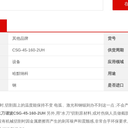
其他品牌
货号
CSG-45-160-2UH
供货周期
设备
应用领域
哈默纳科
用途
钢
是否进口
,切割面上的温度能保持不变 电弧、激光和钢锯则办不到这一点 ;不会
水刀谐波
CSG-45-160-2UH
另外,用“水刀"切割原材料,或对伤病人员做截
没有机械切割时因金属磨擦而产生的刺耳噪声和震颤感,非常合乎环保要求