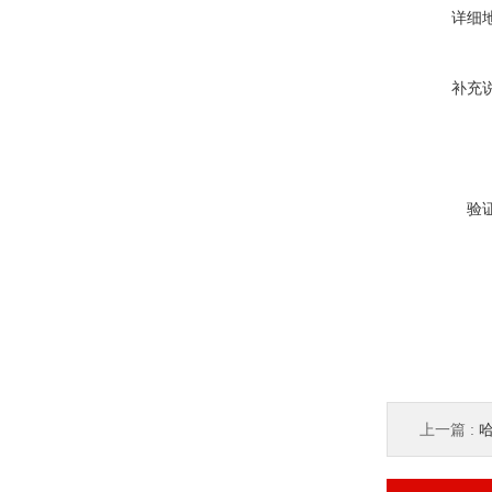
详细
补充
验
上一篇 :
哈