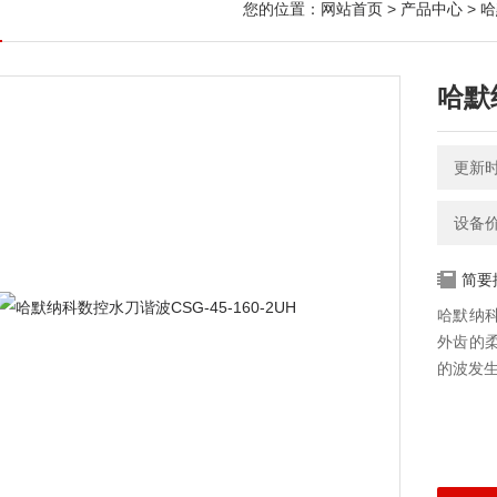
您的位置：
网站首页
>
产品中心
>
哈
哈默纳
更新时间
设备
简要
哈默纳科
外齿的
的波发