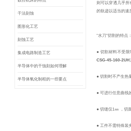
数控机床的特点
则可以穿透几乎所
的轨迹以适当的速
干法刻蚀
图形化工艺
“水刀"切割的特点
刻蚀工艺
● 切割材料不受
集成电路制造工艺
CSG-45-160-2UH
半导体中的干蚀刻如何理解
● 切割时不产生
半导体氧化制程的一些要点
● 可进行任意曲
● 切缝仅1㎜ ，切
● 工件不需特殊装