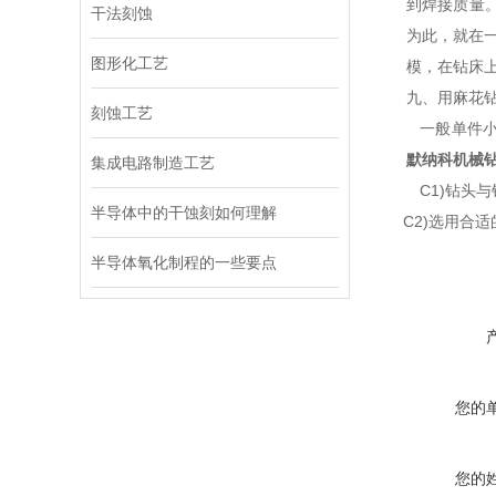
到焊接质量
干法刻蚀
为此，就在一
图形化工艺
模，在钻床
九、用麻花
刻蚀工艺
一般单件小
默纳科机械
集成电路制造工艺
C1)钻头
半导体中的干蚀刻如何理解
C2)选用合适
半导体氧化制程的一些要点
您的
您的