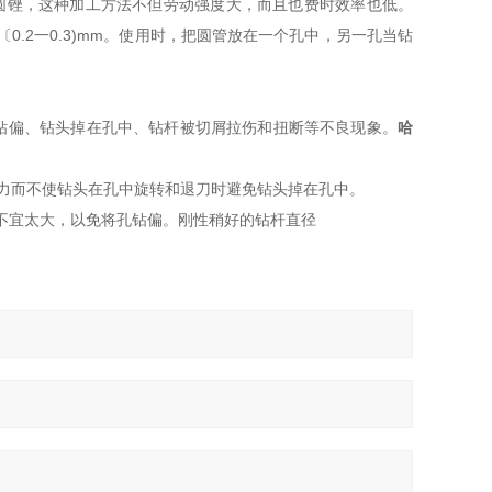
圆锉，这种加工方法不但劳动强度大，而且也费时效率也低。
2一0.3)mm。使用时
，把圆管放在一个孔中，另一孔当钻
钻偏、钻头掉在孔中、钻杆被切屑拉伤和扭断等不良现象。
哈
力而不使钻头在孔中旋转和退刀时避免钻头掉在孔中。
m，不宜太大，以免将孔钻偏。刚性稍好的钻杆直径