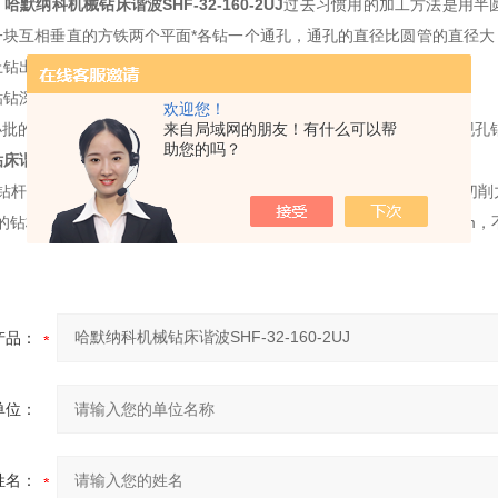
。
哈默纳科机械钻床谐波
SHF-32-160-2UJ
过去习惯用的加工方法是用半
块互相垂直的方铁两个平面*各钻一个通孔，通孔的直径比圆管的直径大〔0.
上钻出相贯线。经实践使用，此方法实用效果较好。
钻钻深孔时应注意的问题
欢迎您！
批的深孔工件均采用麻花钻接加长杆来钻削，但在钻削过程中易出现孔
来自局域网的朋友！有什么可以帮
助您的吗？
钻床谐波
SHF-32-160-2UJ
为了避免上述现象的发生，应注意以下问题:
与钻杆连接要牢靠。用锥柄连接时，一定要使内外锥面配合好，能克服切削
的钻杆直径。刚性较差的钻杆直径，
一般比钻头直径小〔0.3一0.5)m
产品：
单位：
姓名：