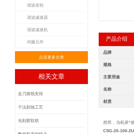
谐波齿轮
谐波减速器
谐波减速机
产品介绍
伺服元件
品牌
点击更多分类
规格
相关文章
主要用途
名称
走刀路线安排
材质
干法刻蚀工艺
光刻胶软烘
然而，当机床*
CSG-20-100-2