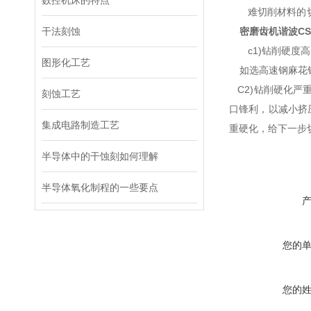
数控机床的特点
难切削材料的切
干法刻蚀
密磨齿机谐波
CS
c1)钻削硬度
图形化工艺
如选高速钢麻花
C2)钻削硬化严重
刻蚀工艺
口锋利，以减小挤
集成电路制造工艺
重硬化，给下一步
半导体中的干蚀刻如何理解
半导体氧化制程的一些要点
您的
您的