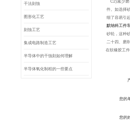
C2)减少
干法刻蚀
件。
如选择
图形化工艺
细了容易引
默纳科工件
刻蚀工艺
砂轮，这种砂
二十四、磨
集成电路制造工艺
在软橡胶工件
半导体中的干蚀刻如何理解
半导体氧化制程的一些要点
您的
您的