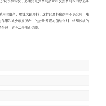
减少烧伤和裂纹，必须要减少磨削热量和改善磨削区的散热条
采用硬度高、脆性大的磨料，这样的磨料磨削中不易变钝，
哈
削作用和减少摩擦所产生的热量;采用树脂结合剂、组织松软的
条件好，避免工件表面烧伤。