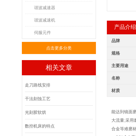
谐波减速器
谐波减速机
产品介绍
伺服元件
品牌
点击更多分类
规格
主要用途
相关文章
名称
走刀路线安排
材质
干法刻蚀工艺
能达到镜面
光刻胶软烘
大流量;采
数控机床的特点
合金等难磨