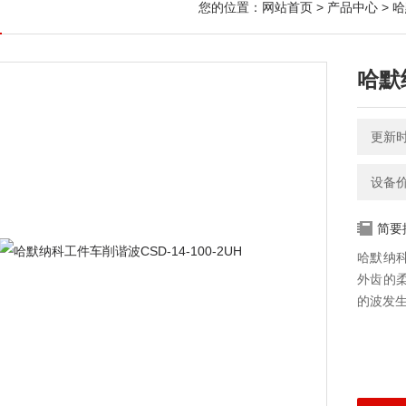
您的位置：
网站首页
>
产品中心
>
哈
哈默纳
更新时间
设备
简要
哈默纳科
外齿的
的波发