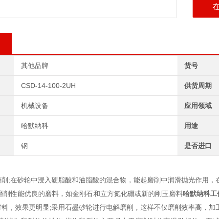
其他品牌
货号
CSD-14-100-2UH
供货周期
机械设备
应用领域
哈默纳科
用途
钢
是否进口
磨削;在砂轮中浸入硬脂酸和油脂酸的混合物，能起磨削中润滑抛光作用，
用磨削性能优良的磨料，如金刚石和立方氮化硼或新的刚玉磨料
哈默纳科工
材料，效果更明显;采用石墨砂轮进行电解磨削，这样不仅磨削效率高，加