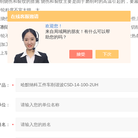
磨削烧伤和裂纹的措施:烧伤和裂纹主要是由于磨削时的高温引起的，要
砂轮粒度不宜太细，太
起烧伤，在保证工件粗糙度的前提下，粒度应粗一些或将砂轮修整粗一些;
欢迎您！
车削谐波
CSD-14-100-2UH
或变钝后因易破碎而形成新刃，而保持磨粒切
来自局域网的朋友！有什么可以帮
轮不会引起烧伤;采用大气孔砂轮，
使砂轮自锐性好，切削性能强，散热
助您的吗？
削加工软橡胶螺纹
上车削螺纹，由于橡胶的硬度很低
产品：
单位：
姓名：