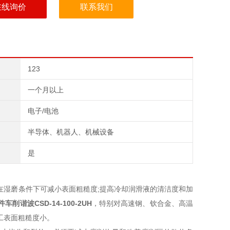
在线询价
联系我们
123
一个月以上
电子/电池
半导体、机器人、机械设备
是
在湿磨条件下可减小表面粗糙度;提高冷却润滑液的清洁度和加
件车削谐波
CSD-14-100-2UH
，特别对高速钢、钦合金、高温
工表面粗糙度小。