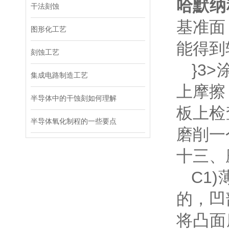
哈默纳
干法刻蚀
基准面
图形化工艺
能得到
刻蚀工艺
}3>
集成电路制造工艺
上摩擦
半导体中的干蚀刻如何理解
板上检
半导体氧化制程的一些要点
磨削一
十三、
C1)
的，凹
将凸面