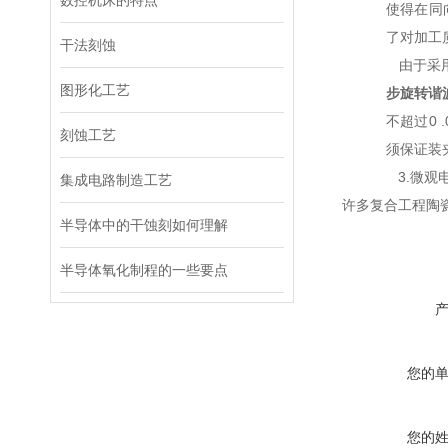
数控机床的特点
使得在同
了对加工
干法刻蚀
由于采用
图形化工艺
步旋转谐
不超过0
刻蚀工艺
须保证装
3.微观
集成电路制造工艺
许多复合工程陶瓷
半导体中的干蚀刻如何理解
半导体氧化制程的一些要点
您的
您的