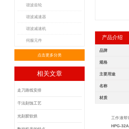
谐波齿轮
谐波减速器
谐波减速机
产品介绍
伺服元件
品牌
点击更多分类
规格
相关文章
主要用途
名称
走刀路线安排
材质
干法刻蚀工艺
光刻胶软烘
工作液帮
HPG-32A